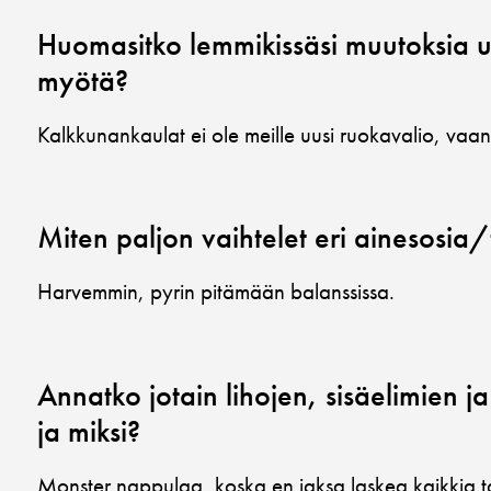
Huomasitko lemmikissäsi muutoksia 
myötä?
Kalkkunankaulat ei ole meille uusi ruokavalio, vaan 
Miten paljon vaihtelet eri ainesosia/
Harvemmin, pyrin pitämään balanssissa.
Annatko jotain lihojen, sisäelimien ja 
ja miksi?
Monster nappulaa, koska en jaksa laskea kaikkia tar