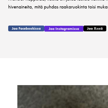
hivenaineita, mitä puhdas raakaruokinta toisi muk
Jaa Facebookissa
Jaa X:ssä
Jaa Instagramissa