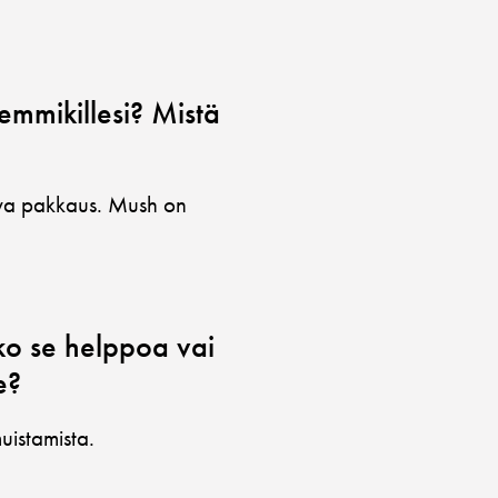
emmikillesi? Mistä
ava pakkaus. Mush on
ko se helppoa vai
e?
uistamista.