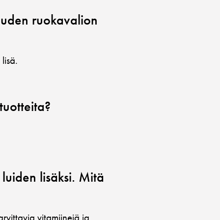
uuden ruokavalion
lisä.
tuotteita?
luiden lisäksi. Mitä
vittavia vitamiinejä ja