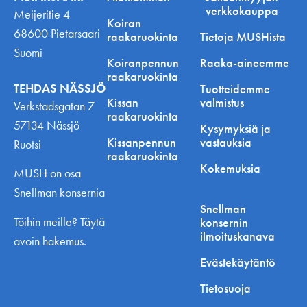
verkkokauppa
Meijeritie 4
Koiran
68600 Pietarsaari
raakaruokinta
Tietoja MUSHista
Suomi
Koiranpennun
Raaka-aineemme
raakaruokinta
TEHDAS NÄSSJÖ
Tuotteidemme
Kissan
valmistus
Verkstadsgatan 7
raakaruokinta
57134 Nässjö
Kysymyksiä ja
Kissanpennun
vastauksia
Ruotsi
raakaruokinta
Kokemuksia
MUSH on osa
Snellman konsernia
Snellman
Töihin meille? Täytä
konsernin
ilmoituskanava
avoin hakemus.
Evästekäytäntö
Tietosuoja