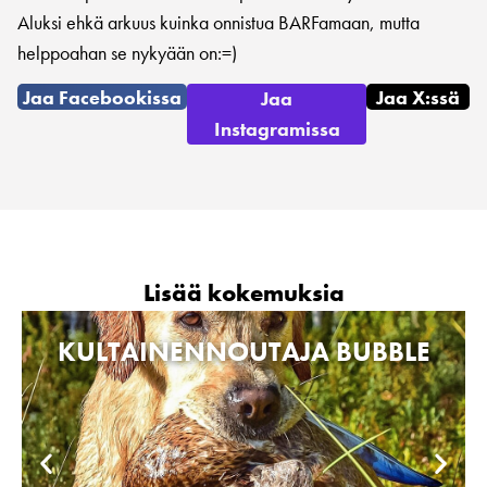
Aluksi ehkä arkuus kuinka onnistua BARFamaan, mutta
helppoahan se nykyään on:=)
Jaa Facebookissa
Jaa X:ssä
Jaa
Instagramissa
Lisää kokemuksia
KULTAINENNOUTAJA BUBBLE