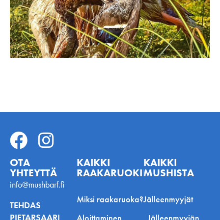
OTA
KAIKKI
KAIKKI
YHTEYTTÄ
RAAKARUOKINNASTA
MUSHISTA
info@mushbarf.fi
Miksi raakaruoka?
Jälleenmyyjät
TEHDAS
PIETARSAARI
Aloittaminen
Jälleenmyyjän