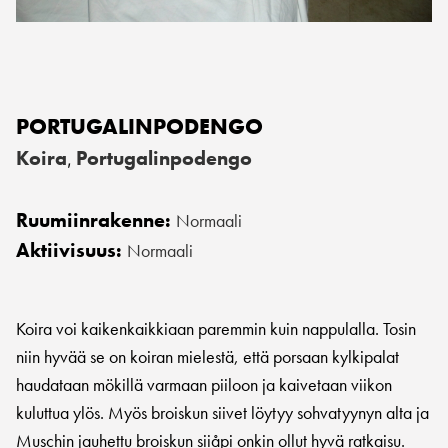
PORTUGALINPODENGO
Koira
Portugalinpodengo
,
Ruumiinrakenne:
Normaali
Aktiivisuus:
Normaali
Koira voi kaikenkaikkiaan paremmin kuin nappulalla. Tosin
niin hyvää se on koiran mielestä, että porsaan kylkipalat
haudataan mökillä varmaan piiloon ja kaivetaan viikon
kuluttua ylös. Myös broiskun siivet löytyy sohvatyynyn alta ja
Muschin jauhettu broiskun siiåpi onkin ollut hyvä ratkaisu.