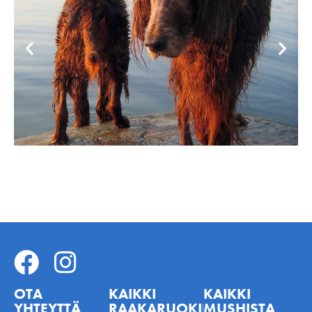
OTA
KAIKKI
KAIKKI
YHTEYTTÄ
RAAKARUOKINNASTA
MUSHISTA