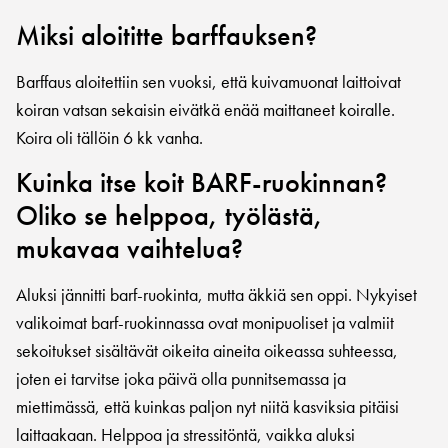
Miksi aloititte barffauksen?
Barffaus aloitettiin sen vuoksi, että kuivamuonat laittoivat
koiran vatsan sekaisin eivätkä enää maittaneet koiralle.
Koira oli tällöin 6 kk vanha.
Kuinka itse koit BARF-ruokinnan?
Oliko se helppoa, työlästä,
mukavaa vaihtelua?
Aluksi jännitti barf-ruokinta, mutta äkkiä sen oppi. Nykyiset
valikoimat barf-ruokinnassa ovat monipuoliset ja valmiit
sekoitukset sisältävät oikeita aineita oikeassa suhteessa,
joten ei tarvitse joka päivä olla punnitsemassa ja
miettimässä, että kuinkas paljon nyt niitä kasviksia pitäisi
laittaakaan. Helppoa ja stressitöntä, vaikka aluksi