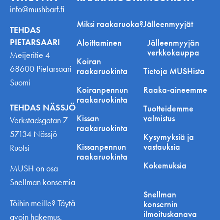
info@mushbarf.fi
Miksi raakaruoka?
Jälleenmyyjät
TEHDAS
PIETARSAARI
Aloittaminen
Jälleenmyyjän
verkkokauppa
Meijeritie 4
Koiran
68600 Pietarsaari
raakaruokinta
Tietoja MUSHista
Suomi
Koiranpennun
Raaka-aineemme
raakaruokinta
TEHDAS NÄSSJÖ
Tuotteidemme
Kissan
valmistus
Verkstadsgatan 7
raakaruokinta
57134 Nässjö
Kysymyksiä ja
Kissanpennun
vastauksia
Ruotsi
raakaruokinta
Kokemuksia
MUSH on osa
Snellman konsernia
Snellman
Töihin meille? Täytä
konsernin
ilmoituskanava
avoin hakemus.