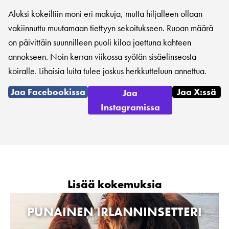
Aluksi kokeiltiin moni eri makuja, mutta hiljalleen ollaan
vakiinnuttu muutamaan tiettyyn sekoitukseen. Ruoan määrä
on päivittäin suunnilleen puoli kiloa jaettuna kahteen
annokseen. Noin kerran viikossa syötän sisäelinseosta
koiralle. Lihaisia luita tulee joskus herkkutteluun annettua.
Jaa Facebookissa
Jaa X:ssä
Jaa
Instagramissa
Lisää kokemuksia
PUNAINEN IRLANNINSETTERI