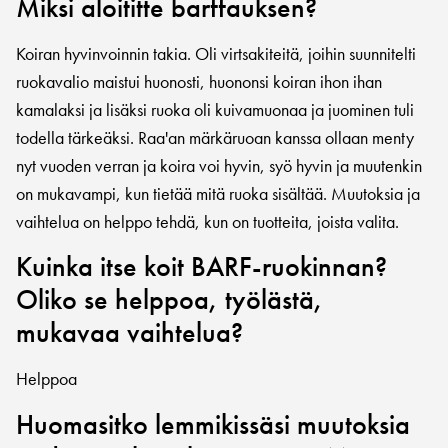
Miksi aloititte barffauksen?
Koiran hyvinvoinnin takia. Oli virtsakiteitä, joihin suunnitelti
ruokavalio maistui huonosti, huononsi koiran ihon ihan
kamalaksi ja lisäksi ruoka oli kuivamuonaa ja juominen tuli
todella tärkeäksi. Raa'an märkäruoan kanssa ollaan menty
nyt vuoden verran ja koira voi hyvin, syö hyvin ja muutenkin
on mukavampi, kun tietää mitä ruoka sisältää. Muutoksia ja
vaihtelua on helppo tehdä, kun on tuotteita, joista valita.
Kuinka itse koit BARF-ruokinnan?
Oliko se helppoa, työlästä,
mukavaa vaihtelua?
Helppoa
Huomasitko lemmikissäsi muutoksia