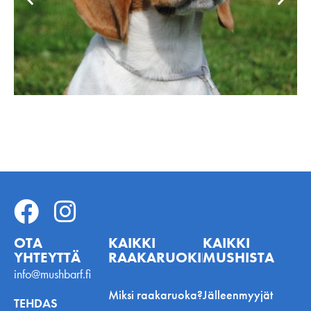
OTA
KAIKKI
KAIKKI
YHTEYTTÄ
RAAKARUOKINNASTA
MUSHISTA
info@mushbarf.fi
Miksi raakaruoka?
Jälleenmyyjät
TEHDAS