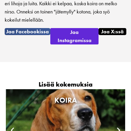
eri lihoja ja luita. Kaikki ei kelpaa, koska koira on melko
nirso. Onneksi on toinen "jätemylly" kotona, joka syö
kokeilut mielellään.
Jaa Facebookissa
Jaa X:ssä
Jaa
Instagramissa
Lisää kokemuksia
KOIRA