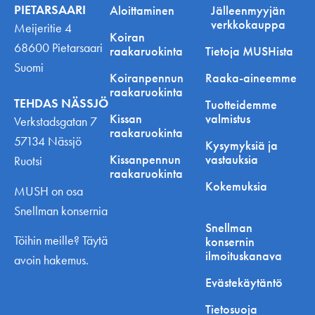
PIETARSAARI
Aloittaminen
Jälleenmyyjän
verkkokauppa
Meijeritie 4
Koiran
68600 Pietarsaari
raakaruokinta
Tietoja MUSHista
Suomi
Koiranpennun
Raaka-aineemme
raakaruokinta
TEHDAS NÄSSJÖ
Tuotteidemme
Kissan
valmistus
Verkstadsgatan 7
raakaruokinta
57134 Nässjö
Kysymyksiä ja
Kissanpennun
vastauksia
Ruotsi
raakaruokinta
Kokemuksia
MUSH on osa
Snellman konsernia
Snellman
Töihin meille? Täytä
konsernin
ilmoituskanava
avoin hakemus.
Evästekäytäntö
Tietosuoja