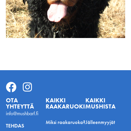
OTA
KAIKKI
KAIKKI
YHTEYTTÄ
RAAKARUOKINNASTA
MUSHISTA
info@mushbarf.fi
Miksi raakaruoka?
Jälleenmyyjät
TEHDAS