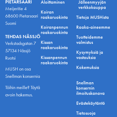
PIETARSAARI
Aloittaminen
Jälleenmyyjän
verkkokauppa
Meijeritie 4
Koiran
68600 Pietarsaari
raakaruokinta
Tietoja MUSHista
Suomi
Koiranpennun
Raaka-aineemme
raakaruokinta
TEHDAS NÄSSJÖ
Tuotteidemme
Kissan
valmistus
Verkstadsgatan 7
raakaruokinta
57134 Nässjö
Kysymyksiä ja
Kissanpennun
vastauksia
Ruotsi
raakaruokinta
Kokemuksia
MUSH on osa
Snellman konsernia
Snellman
Töihin meille? Täytä
konsernin
ilmoituskanava
avoin hakemus.
Evästekäytäntö
Tietosuoja