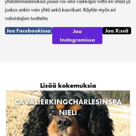
yhdistelmäannoksia joissa voi olla vaikkapa viittä eri lihaa ja
joskus onkin vain yhtä sekä kasvikset. Käytän myös eri
valmistajien tuotteita.
Jaa Facebookissa
Jaa X:ssä
Jaa
Instagramissa
Lisää kokemuksia
CAVALIERKINGCHARLESINSPA
NIELI