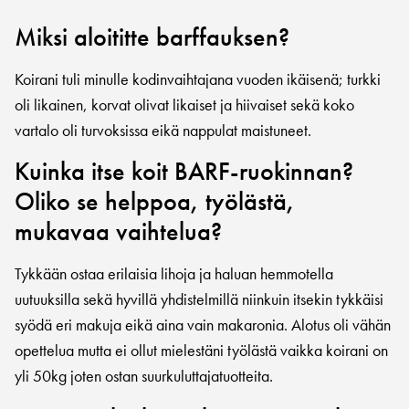
Miksi aloititte barffauksen?
Koirani tuli minulle kodinvaihtajana vuoden ikäisenä; turkki
oli likainen, korvat olivat likaiset ja hiivaiset sekä koko
vartalo oli turvoksissa eikä nappulat maistuneet.
Kuinka itse koit BARF-ruokinnan?
Oliko se helppoa, työlästä,
mukavaa vaihtelua?
Tykkään ostaa erilaisia lihoja ja haluan hemmotella
uutuuksilla sekä hyvillä yhdistelmillä niinkuin itsekin tykkäisi
syödä eri makuja eikä aina vain makaronia. Alotus oli vähän
opettelua mutta ei ollut mielestäni työlästä vaikka koirani on
yli 50kg joten ostan suurkuluttajatuotteita.