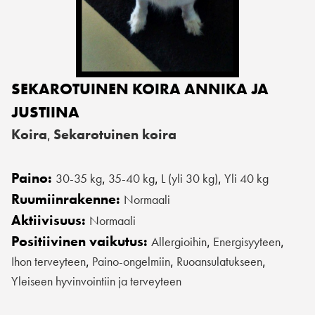
SEKAROTUINEN KOIRA ANNIKA JA
JUSTIINA
Koira
Sekarotuinen koira
,
Paino:
30-35 kg
35-40 kg
L (yli 30 kg)
Yli 40 kg
,
,
,
Ruumiinrakenne:
Normaali
Aktiivisuus:
Normaali
Positiivinen vaikutus:
Allergioihin
Energisyyteen
,
,
Ihon terveyteen
Paino-ongelmiin
Ruoansulatukseen
,
,
,
Yleiseen hyvinvointiin ja terveyteen