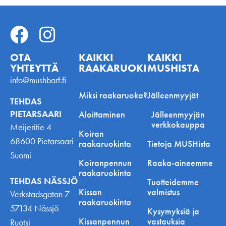
OTA
KAIKKI
KAIKKI
YHTEYTTÄ
RAAKARUOKINNASTA
MUSHISTA
info@mushbarf.fi
Miksi raakaruoka?
Jälleenmyyjät
TEHDAS
PIETARSAARI
Aloittaminen
Jälleenmyyjän
verkkokauppa
Meijeritie 4
Koiran
68600 Pietarsaari
raakaruokinta
Tietoja MUSHista
Suomi
Koiranpennun
Raaka-aineemme
raakaruokinta
TEHDAS NÄSSJÖ
Tuotteidemme
Kissan
valmistus
Verkstadsgatan 7
raakaruokinta
57134 Nässjö
Kysymyksiä ja
Kissanpennun
vastauksia
Ruotsi