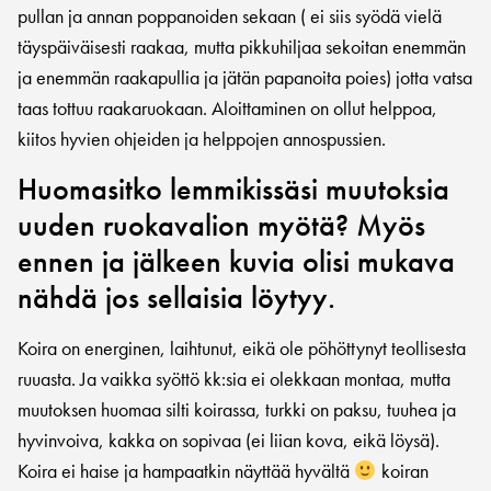
pullan ja annan poppanoiden sekaan ( ei siis syödä vielä
täyspäiväisesti raakaa, mutta pikkuhiljaa sekoitan enemmän
ja enemmän raakapullia ja jätän papanoita poies) jotta vatsa
taas tottuu raakaruokaan. Aloittaminen on ollut helppoa,
kiitos hyvien ohjeiden ja helppojen annospussien.
Huomasitko lemmikissäsi muutoksia
uuden ruokavalion myötä? Myös
ennen ja jälkeen kuvia olisi mukava
nähdä jos sellaisia löytyy.
Koira on energinen, laihtunut, eikä ole pöhöttynyt teollisesta
ruuasta. Ja vaikka syöttö kk:sia ei olekkaan montaa, mutta
muutoksen huomaa silti koirassa, turkki on paksu, tuuhea ja
hyvinvoiva, kakka on sopivaa (ei liian kova, eikä löysä).
Koira ei haise ja hampaatkin näyttää hyvältä
koiran