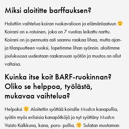
Miksi aloititte barffauksen?
Haluttiin vaihtelua koiran ruokavalioon ja elämänlaatuun
Koirani on x-rotuinen, joka on 7 vuotias leikattu narttu.
Koirani on jo pennusta asti saannu raakaa lihaa, mutta ajan-
ja tilanpuutteen vuoksi, lopetimme lihan syönnin. aloitimme
joulukuussa uudestaan raakaruuan syötön ja muutos on ollut
valtaisa.
Kuinka itse koit BARF-ruokinnan?
Oliko se helppoa, työlästä,
mukavaa vaihtelua?
Helpoksi
Aloitettin syöttää koiralle Mush:n kanapullia,
syötin myös erilaisia kanapötköjä ja nyt syöttäny Mush:n
Vaisto Kalkkuna, kana, poro- pullia.
Sulatan muutaman