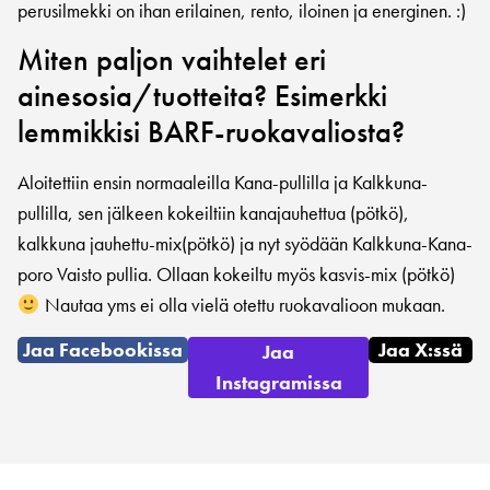
perusilmekki on ihan erilainen, rento, iloinen ja energinen. :)
Miten paljon vaihtelet eri
ainesosia/tuotteita? Esimerkki
lemmikkisi BARF-ruokavaliosta?
Aloitettiin ensin normaaleilla Kana-pullilla ja Kalkkuna-
pullilla, sen jälkeen kokeiltiin kanajauhettua (pötkö),
kalkkuna jauhettu-mix(pötkö) ja nyt syödään Kalkkuna-Kana-
poro Vaisto pullia. Ollaan kokeiltu myös kasvis-mix (pötkö)
Nautaa yms ei olla vielä otettu ruokavalioon mukaan.
Jaa Facebookissa
Jaa X:ssä
Jaa
Instagramissa