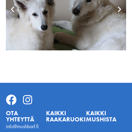
OTA
KAIKKI
KAIKKI
YHTEYTTÄ
RAAKARUOKINNASTA
MUSHISTA
info@mushbarf.fi