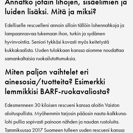
Annatko jotain lihojen, sisäelimien ja
luiden lisäksi. Mitä ja miksi?
Edelliselle rescuelleni annoin silloin tällöin lohennahkoja ja
lampaanrasvaa tukemaan ihon, turkin ja sydämen
hyvinvointia. Seniori tykkäsi kovasti myös keitetystä
kukkakaalista. Uuden tulokkaan kanssa aiomme noudattaa
samankaltaisia ruokailutottumuksia.
Miten paljon vaihtelet eri
ainesosia/tuotteita? Esimerkki
lemmikkisi BARF-ruokavaliosta?
Edesmenneen 30 kiloisen rescueni kanssa aloitin Vaiston
aloituspullista. Myöhemmin tarjosin pääosin nauta-kalkkuna-
lohi pullia sopivasti painoon nähden ja naudan rustoluita.
Tammikuussa 2017 Suomeen tulleen uuden rescueni kanssa