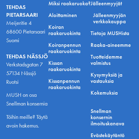
Miksi raakaruoka?
Jälleenmyyjät
TEHDAS
PIETARSAARI
Aloittaminen
Jälleenmyyjän
verkkokauppa
Meijeritie 4
Koiran
68600 Pietarsaari
raakaruokinta
Tietoja MUSHista
Suomi
Koiranpennun
Raaka-aineemme
raakaruokinta
TEHDAS NÄSSJÖ
Tuotteidemme
Kissan
valmistus
Verkstadsgatan 7
raakaruokinta
57134 Nässjö
Kysymyksiä ja
Kissanpennun
vastauksia
Ruotsi
raakaruokinta
Kokemuksia
MUSH on osa
Snellman konsernia
Snellman
Töihin meille? Täytä
konsernin
ilmoituskanava
avoin hakemus.
Evästekäytäntö