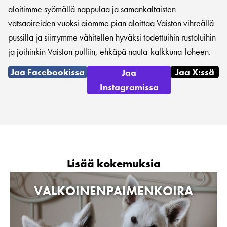
aloitimme syömällä nappulaa ja samankaltaisten
vatsaoireiden vuoksi aiomme pian aloittaa Vaiston vihreällä
pussilla ja siirrymme vähitellen hyväksi todettuihin rustoluihin
ja joihinkin Vaiston pulliin, ehkäpä nauta-kalkkuna-loheen.
Jaa Facebookissa
Jaa X:ssä
Jaa
Instagramissa
Lisää kokemuksia
VALKOINENPAIMENKOIRA