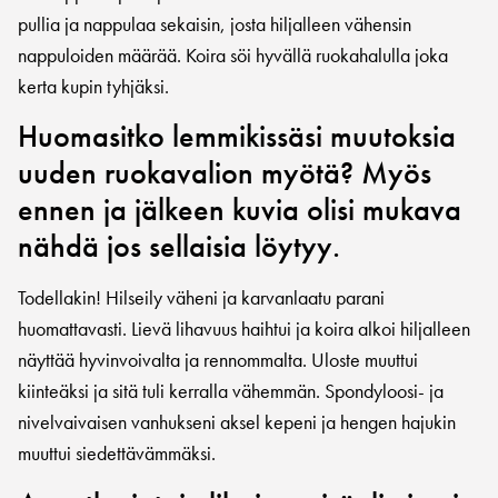
pullia ja nappulaa sekaisin, josta hiljalleen vähensin
nappuloiden määrää. Koira söi hyvällä ruokahalulla joka
kerta kupin tyhjäksi.
Huomasitko lemmikissäsi muutoksia
uuden ruokavalion myötä? Myös
ennen ja jälkeen kuvia olisi mukava
nähdä jos sellaisia löytyy.
Todellakin! Hilseily väheni ja karvanlaatu parani
huomattavasti. Lievä lihavuus haihtui ja koira alkoi hiljalleen
näyttää hyvinvoivalta ja rennommalta. Uloste muuttui
kiinteäksi ja sitä tuli kerralla vähemmän. Spondyloosi- ja
nivelvaivaisen vanhukseni aksel kepeni ja hengen hajukin
muuttui siedettävämmäksi.