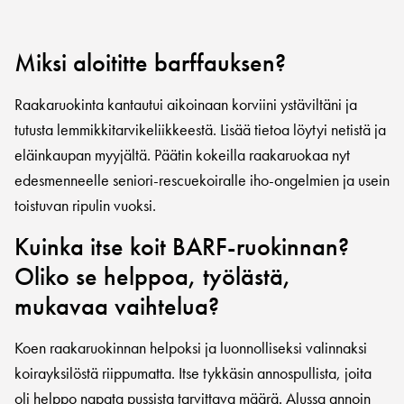
Miksi aloititte barffauksen?
Raakaruokinta kantautui aikoinaan korviini ystäviltäni ja
tutusta lemmikkitarvikeliikkeestä. Lisää tietoa löytyi netistä ja
eläinkaupan myyjältä. Päätin kokeilla raakaruokaa nyt
edesmenneelle seniori-rescuekoiralle iho-ongelmien ja usein
toistuvan ripulin vuoksi.
Kuinka itse koit BARF-ruokinnan?
Oliko se helppoa, työlästä,
mukavaa vaihtelua?
Koen raakaruokinnan helpoksi ja luonnolliseksi valinnaksi
koirayksilöstä riippumatta. Itse tykkäsin annospullista, joita
oli helppo napata pussista tarvittava määrä. Alussa annoin