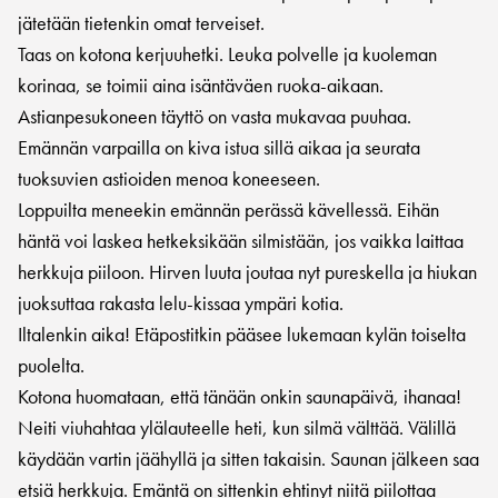
jätetään tietenkin omat terveiset.
Taas on kotona kerjuuhetki. Leuka polvelle ja kuoleman
korinaa, se toimii aina isäntäväen ruoka-aikaan.
Astianpesukoneen täyttö on vasta mukavaa puuhaa.
Emännän varpailla on kiva istua sillä aikaa ja seurata
tuoksuvien astioiden menoa koneeseen.
Loppuilta meneekin emännän perässä kävellessä. Eihän
häntä voi laskea hetkeksikään silmistään, jos vaikka laittaa
herkkuja piiloon. Hirven luuta joutaa nyt pureskella ja hiukan
juoksuttaa rakasta lelu-kissaa ympäri kotia.
Iltalenkin aika! Etäpostitkin pääsee lukemaan kylän toiselta
puolelta.
Kotona huomataan, että tänään onkin saunapäivä, ihanaa!
Neiti viuhahtaa ylälauteelle heti, kun silmä välttää. Välillä
käydään vartin jäähyllä ja sitten takaisin. Saunan jälkeen saa
etsiä herkkuja. Emäntä on sittenkin ehtinyt niitä piilottaa