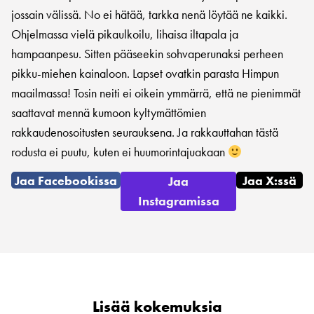
jossain välissä. No ei hätää, tarkka nenä löytää ne kaikki.
Ohjelmassa vielä pikaulkoilu, lihaisa iltapala ja
hampaanpesu. Sitten pääseekin sohvaperunaksi perheen
pikku-miehen kainaloon. Lapset ovatkin parasta Himpun
maailmassa! Tosin neiti ei oikein ymmärrä, että ne pienimmät
saattavat mennä kumoon kyltymättömien
rakkaudenosoitusten seurauksena. Ja rakkauttahan tästä
rodusta ei puutu, kuten ei huumorintajuakaan
Jaa Facebookissa
Jaa X:ssä
Jaa
Instagramissa
Lisää kokemuksia