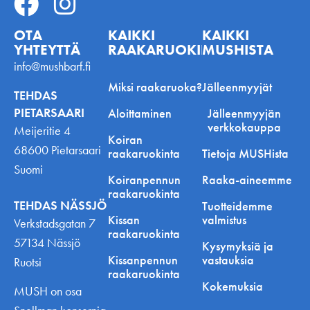
OTA
KAIKKI
KAIKKI
YHTEYTTÄ
RAAKARUOKINNASTA
MUSHISTA
info@mushbarf.fi
Miksi raakaruoka?
Jälleenmyyjät
TEHDAS
PIETARSAARI
Aloittaminen
Jälleenmyyjän
verkkokauppa
Meijeritie 4
Koiran
68600 Pietarsaari
raakaruokinta
Tietoja MUSHista
Suomi
Koiranpennun
Raaka-aineemme
raakaruokinta
TEHDAS NÄSSJÖ
Tuotteidemme
Kissan
valmistus
Verkstadsgatan 7
raakaruokinta
57134 Nässjö
Kysymyksiä ja
Kissanpennun
vastauksia
Ruotsi
raakaruokinta
Kokemuksia
MUSH on osa