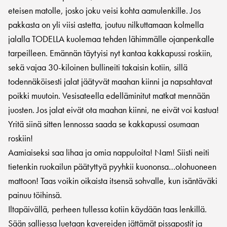
eteisen matolle, josko joku veisi kohta aamulenkille. Jos
pakkasta on yli viisi astetta, joutuu nilkuttamaan kolmella
jalalla TODELLA kuolemaa tehden lähimmälle ojanpenkalle
tarpeilleen. Emännän täytyisi nyt kantaa kakkapussi roskiin,
sekä vajaa 30-kiloinen bullineiti takaisin kotiin, sillä
todennäköisesti jalat jäätyvät maahan kiinni ja napsahtavat
poikki muutoin. Vesisateella edelläminitut matkat mennään
juosten. Jos jalat eivät ota maahan kiinni, ne eivät voi kastua!
Yritä siinä sitten lennossa saada se kakkapussi osumaan
roskiin!
Aamiaiseksi saa lihaa ja omia nappuloita! Nam! Siisti neiti
tietenkin ruokailun päätyttyä pyyhkii kuononsa…olohuoneen
mattoon! Taas voikin oikaista itsensä sohvalle, kun isäntäväki
painuu töihinsä.
Iltapäivällä, perheen tullessa kotiin käydään taas lenkillä.
Sään salliessa luetaan kavereiden jättämät pissapostit ja