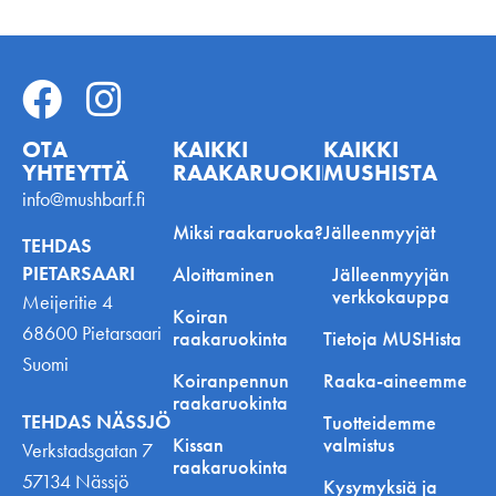
OTA
KAIKKI
KAIKKI
YHTEYTTÄ
RAAKARUOKINNASTA
MUSHISTA
info@mushbarf.fi
Miksi raakaruoka?
Jälleenmyyjät
TEHDAS
PIETARSAARI
Aloittaminen
Jälleenmyyjän
verkkokauppa
Meijeritie 4
Koiran
68600 Pietarsaari
raakaruokinta
Tietoja MUSHista
Suomi
Koiranpennun
Raaka-aineemme
raakaruokinta
TEHDAS NÄSSJÖ
Tuotteidemme
Kissan
valmistus
Verkstadsgatan 7
raakaruokinta
57134 Nässjö
Kysymyksiä ja