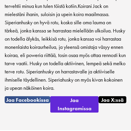
tervehtii minua kun tulen töistä kotiin.Koirani Jack on
mielestäni ihanin, suloisin ja upein koira maailmassa.
Siperianhusky on hyvä rotu, koska sille oma lauma on
tärkeä, jonka kanssa se harrastaa mielellään ulkoilua. Husky
on todella älykäs, leikkisä rotu, jonka kanssa voi harrastaa
monenlaista koiraurheilua, ja yleensä omistaja väsyy ennen
koiraa, eli poweria riittää, tosin osaa myös ottaa rennosti kun
tarve vaatii. Husky on todella aktiivinen, lempeä sekä melko
terve rotu. Siperianhusky on harrastavalle ja aktiiviselle
ihmiselle täydellinen. Siperiahusky on myös kivan kokoinen
ja upean näköinen koira.
Jaa Facebookissa
Jaa X:ssä
Jaa
Instagramissa