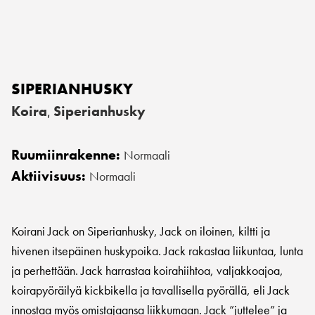
SIPERIANHUSKY
Koira
Siperianhusky
,
Ruumiinrakenne:
Normaali
Aktiivisuus:
Normaali
Koirani Jack on Siperianhusky, Jack on iloinen, kiltti ja
hivenen itsepäinen huskypoika. Jack rakastaa liikuntaa, lunta
ja perhettään. Jack harrastaa koirahiihtoa, valjakkoajoa,
koirapyöräilyä kickbikella ja tavallisella pyörällä, eli Jack
innostaa myös omistajaansa liikkumaan. Jack ”juttelee” ja