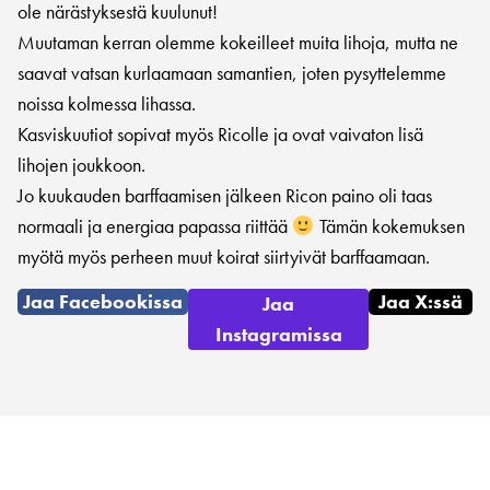
ole närästyksestä kuulunut!
Muutaman kerran olemme kokeilleet muita lihoja, mutta ne
saavat vatsan kurlaamaan samantien, joten pysyttelemme
noissa kolmessa lihassa.
Kasviskuutiot sopivat myös Ricolle ja ovat vaivaton lisä
lihojen joukkoon.
Jo kuukauden barffaamisen jälkeen Ricon paino oli taas
normaali ja energiaa papassa riittää
Tämän kokemuksen
myötä myös perheen muut koirat siirtyivät barffaamaan.
Jaa Facebookissa
Jaa X:ssä
Jaa
Instagramissa