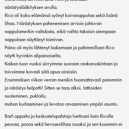
närästyslääkityksen avulla.
Rico oli koko elämänsä syönyt kuivanappulaa sekä lisänä
lihaa. Närästyksen pahenemisen arvioin johtuvan
nappulamerkin vaihdosta, eikä vaihto takaisin aiempaan
nappulaan näyttänyt toimivan.
Paino oli myös lähtenyt laskemaan ja pahimmillaan Rico
näytti hyvinkin alipainoiselta.
Kaiken tuon vuoksi siirryimme suoraan raakaruokintaan ja
toivoimme kovasti siitä apua oireisiin.
Ensimmäisen viikon verran menikin huomattavasti paremmin
ja närästys helpotti! Sitten se taas alkoi, lattioiden
nuoleminen, puklailu,
mahan kurlaaminen ja levoton ravaaminen ympäri asunto.
Barf-oppaita ja keskustelupalstoja luettuani hain Ricolle
peuraa, poroa sekä hevosenlihaa ruuaksi ja sen koommin ei