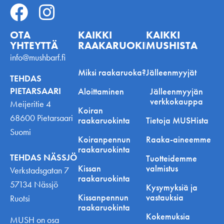
OTA
KAIKKI
KAIKKI
YHTEYTTÄ
RAAKARUOKINNASTA
MUSHISTA
info@mushbarf.fi
Miksi raakaruoka?
Jälleenmyyjät
TEHDAS
PIETARSAARI
Aloittaminen
Jälleenmyyjän
verkkokauppa
Meijeritie 4
Koiran
68600 Pietarsaari
raakaruokinta
Tietoja MUSHista
Suomi
Koiranpennun
Raaka-aineemme
raakaruokinta
TEHDAS NÄSSJÖ
Tuotteidemme
Kissan
valmistus
Verkstadsgatan 7
raakaruokinta
57134 Nässjö
Kysymyksiä ja
Kissanpennun
vastauksia
Ruotsi
raakaruokinta
Kokemuksia
MUSH on osa