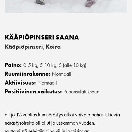
KÄÄPIÖPINSERI SAANA
Kääpiöpinseri
Koira
,
Paino:
0-5 kg
5-10 kg
S (alle 10 kg)
,
,
Ruumiinrakenne:
Normaali
Aktiivisuus:
Normaali
Positiivinen vaikutus:
Ruoansulatukseen
oli jo 12-vuotias kun närästys alkoi vaivata pahasti. Lieviä
närästysoireita oli ollut jo useamman vuoden,
mutta niistä selvittiin aina viilin ja toisinaan