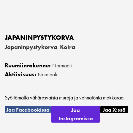
JAPANINPYSTYKORVA
Japaninpystykorva
Koira
,
Ruumiinrakenne:
Normaali
Aktiivisuus:
Normaali
Syöttämällä vähärasvaisia muroja ja vehnätöntä makkaraa
Jaa Facebookissa
Jaa X:ssä
Jaa
Instagramissa