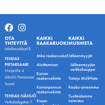
OTA
KAIKKI
KAIKKI
YHTEYTTÄ
RAAKARUOKINNASTA
MUSHISTA
info@mushbarf.fi
Miksi raakaruoka?
Jälleenmyyjät
TEHDAS
PIETARSAARI
Aloittaminen
Jälleenmyyjän
verkkokauppa
Meijeritie 4
Koiran
68600 Pietarsaari
raakaruokinta
Tietoja MUSHista
Suomi
Koiranpennun
Raaka-aineemme
raakaruokinta
TEHDAS NÄSSJÖ
Tuotteidemme
Kissan
valmistus
Verkstadsgatan 7