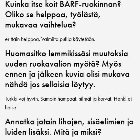
Kuinka itse koit BARF-ruokinnan?
Oliko se helppoa, työlästä,
mukavaa vaihtelua?
erittäin helppoa. Valmiita pullia käytetään.
Huomasitko lemmikissäsi muutoksia
uuden ruokavalion myötä? Myös
ennen ja jälkeen kuvia olisi mukava
nähdä jos sellaisia löytyy.
Turkki voi hyvin. Samoin hampaat, silmät ja korvat. Henki ei
haise.
Annatko jotain lihojen, sisäelimien ja
luiden lisäksi. Mitä ja miksi?