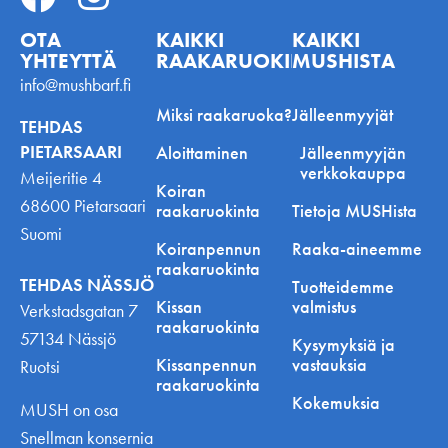
OTA
KAIKKI
KAIKKI
YHTEYTTÄ
RAAKARUOKINNASTA
MUSHISTA
info@mushbarf.fi
Miksi raakaruoka?
Jälleenmyyjät
TEHDAS
PIETARSAARI
Aloittaminen
Jälleenmyyjän
verkkokauppa
Meijeritie 4
Koiran
68600 Pietarsaari
raakaruokinta
Tietoja MUSHista
Suomi
Koiranpennun
Raaka-aineemme
raakaruokinta
TEHDAS NÄSSJÖ
Tuotteidemme
Kissan
valmistus
Verkstadsgatan 7
raakaruokinta
57134 Nässjö
Kysymyksiä ja
Kissanpennun
vastauksia
Ruotsi
raakaruokinta
Kokemuksia
MUSH on osa
Snellman konsernia