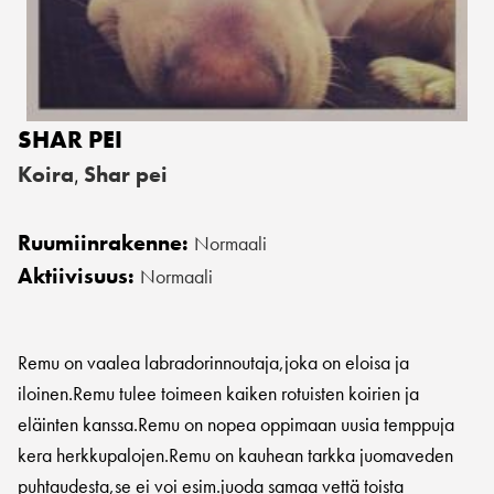
SHAR PEI
Koira
Shar pei
,
Ruumiinrakenne:
Normaali
Aktiivisuus:
Normaali
Remu on vaalea labradorinnoutaja,joka on eloisa ja
iloinen.Remu tulee toimeen kaiken rotuisten koirien ja
eläinten kanssa.Remu on nopea oppimaan uusia temppuja
kera herkkupalojen.Remu on kauhean tarkka juomaveden
puhtaudesta,se ei voi esim.juoda samaa vettä toista