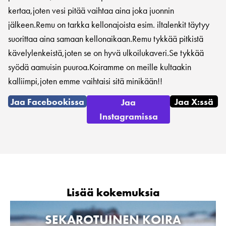
kertaa,joten vesi pitää vaihtaa aina joka juonnin
jälkeen.Remu on tarkka kellonajoista esim. iltalenkit täytyy
suorittaa aina samaan kellonaikaan.Remu tykkää pitkistä
kävelylenkeistä,joten se on hyvä ulkoilukaveri.Se tykkää
syödä aamuisin puuroa.Koiramme on meille kultaakin
kalliimpi,joten emme vaihtaisi sitä minikään!!
Jaa Facebookissa
Jaa X:ssä
Jaa
Instagramissa
Lisää kokemuksia
SEKAROTUINEN KOIRA