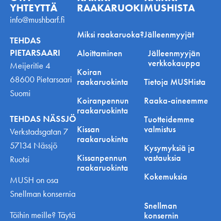
YHTEYTTÄ
RAAKARUOKINNASTA
MUSHISTA
info@mushbarf.fi
Miksi raakaruoka?
Jälleenmyyjät
TEHDAS
PIETARSAARI
Aloittaminen
Jälleenmyyjän
verkkokauppa
Meijeritie 4
Koiran
68600 Pietarsaari
raakaruokinta
Tietoja MUSHista
Suomi
Koiranpennun
Raaka-aineemme
raakaruokinta
TEHDAS NÄSSJÖ
Tuotteidemme
Kissan
valmistus
Verkstadsgatan 7
raakaruokinta
57134 Nässjö
Kysymyksiä ja
Kissanpennun
vastauksia
Ruotsi
raakaruokinta
Kokemuksia
MUSH on osa
Snellman konsernia
Snellman
Töihin meille? Täytä
konsernin