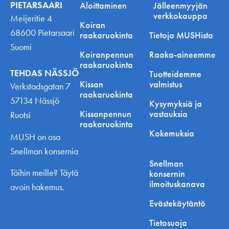
PIETARSAARI
Aloittaminen
Jälleenmyyjän
verkkokauppa
Meijeritie 4
Koiran
68600 Pietarsaari
raakaruokinta
Tietoja MUSHista
Suomi
Koiranpennun
Raaka-aineemme
raakaruokinta
TEHDAS NÄSSJÖ
Tuotteidemme
Kissan
valmistus
Verkstadsgatan 7
raakaruokinta
57134 Nässjö
Kysymyksiä ja
Kissanpennun
vastauksia
Ruotsi
raakaruokinta
Kokemuksia
MUSH on osa
Snellman konsernia
Snellman
Töihin meille? Täytä
konsernin
ilmoituskanava
avoin hakemus.
Evästekäytäntö
Tietosuoja