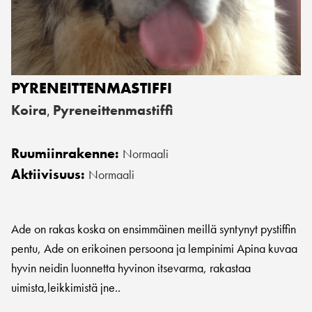
PYRENEITTENMASTIFFI
Koira
Pyreneittenmastiffi
,
Ruumiinrakenne:
Normaali
Aktiivisuus:
Normaali
Ade on rakas koska on ensimmäinen meillä syntynyt pystiffin
pentu, Ade on erikoinen persoona ja lempinimi Apina kuvaa
hyvin neidin luonnetta hyvinon itsevarma, rakastaa
uimista,leikkimistä jne..