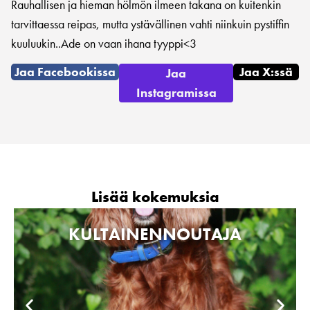
Rauhallisen ja hieman hölmön ilmeen takana on kuitenkin
tarvittaessa reipas, mutta ystävällinen vahti niinkuin pystiffin
kuuluukin..Ade on vaan ihana tyyppi<3
Jaa Facebookissa
Jaa X:ssä
Jaa
Instagramissa
Lisää kokemuksia
KULTAINENNOUTAJA