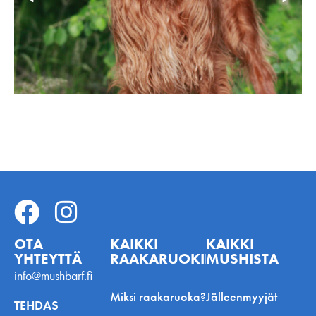
OTA
KAIKKI
KAIKKI
YHTEYTTÄ
RAAKARUOKINNASTA
MUSHISTA
info@mushbarf.fi
Miksi raakaruoka?
Jälleenmyyjät
TEHDAS