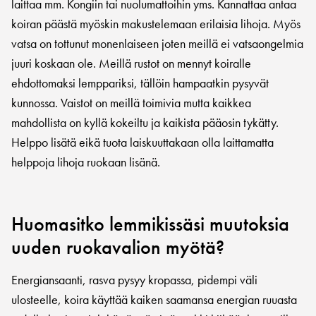
laittaa mm. Kongiin tai nuolumattoihin yms. Kannattaa antaa
koiran päästä myöskin makustelemaan erilaisia lihoja. Myös
vatsa on tottunut monenlaiseen joten meillä ei vatsaongelmia
juuri koskaan ole. Meillä rustot on mennyt koiralle
ehdottomaksi lemppariksi, tällöin hampaatkin pysyvät
kunnossa. Vaistot on meillä toimivia mutta kaikkea
mahdollista on kyllä kokeiltu ja kaikista pääosin tykätty.
Helppo lisätä eikä tuota laiskuuttakaan olla laittamatta
helppoja lihoja ruokaan lisänä.
Huomasitko lemmikissäsi muutoksia
uuden ruokavalion myötä?
Energiansaanti, rasva pysyy kropassa, pidempi väli
ulosteelle, koira käyttää kaiken saamansa energian ruuasta