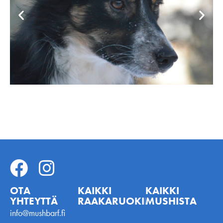
OTA
KAIKKI
KAIKKI
YHTEYTTÄ
RAAKARUOKINNASTA
MUSHISTA
info@mushbarf.fi