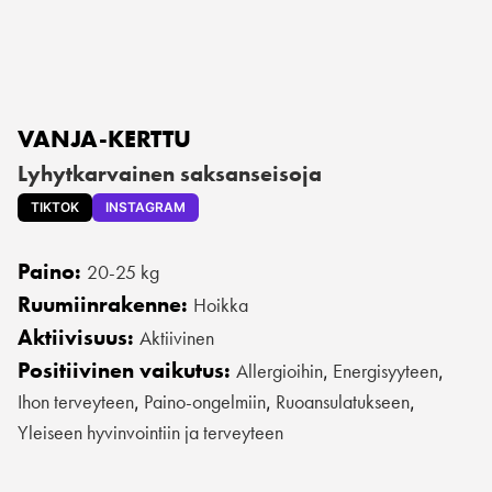
VANJA-KERTTU
Lyhytkarvainen saksanseisoja
TIKTOK
INSTAGRAM
Paino:
20-25 kg
Ruumiinrakenne:
Hoikka
Aktiivisuus:
Aktiivinen
Positiivinen vaikutus:
Allergioihin
Energisyyteen
,
,
Ihon terveyteen
Paino-ongelmiin
Ruoansulatukseen
,
,
,
Yleiseen hyvinvointiin ja terveyteen