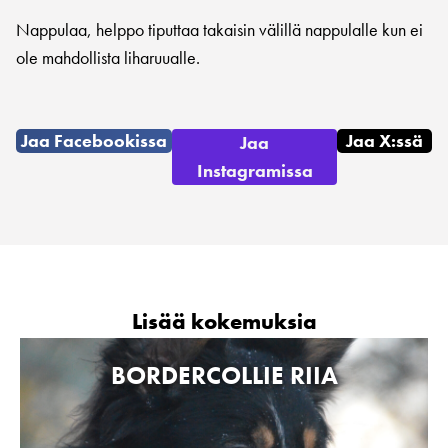
Nappulaa, helppo tiputtaa takaisin välillä nappulalle kun ei
ole mahdollista liharuualle.
Jaa Facebookissa
Jaa X:ssä
Jaa
Instagramissa
Lisää kokemuksia
BORDERCOLLIE RIIA