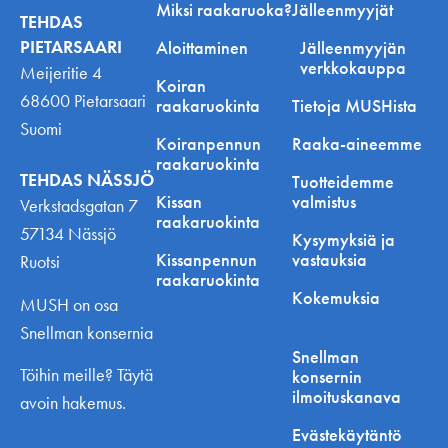
Miksi raakaruoka?
Jälleenmyyjät
TEHDAS
PIETARSAARI
Aloittaminen
Jälleenmyyjän
verkkokauppa
Meijeritie 4
Koiran
68600 Pietarsaari
raakaruokinta
Tietoja MUSHista
Suomi
Koiranpennun
Raaka-aineemme
raakaruokinta
TEHDAS NÄSSJÖ
Tuotteidemme
Kissan
valmistus
Verkstadsgatan 7
raakaruokinta
57134 Nässjö
Kysymyksiä ja
Kissanpennun
vastauksia
Ruotsi
raakaruokinta
Kokemuksia
MUSH on osa
Snellman konsernia
Snellman
Töihin meille? Täytä
konsernin
ilmoituskanava
avoin hakemus.
Evästekäytäntö