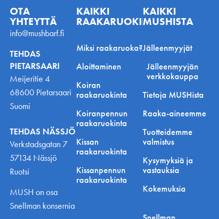
OTA
KAIKKI
KAIKKI
YHTEYTTÄ
RAAKARUOKINNASTA
MUSHISTA
info@mushbarf.fi
Miksi raakaruoka?
Jälleenmyyjät
TEHDAS
PIETARSAARI
Aloittaminen
Jälleenmyyjän
verkkokauppa
Meijeritie 4
Koiran
68600 Pietarsaari
raakaruokinta
Tietoja MUSHista
Suomi
Koiranpennun
Raaka-aineemme
raakaruokinta
TEHDAS NÄSSJÖ
Tuotteidemme
Kissan
valmistus
Verkstadsgatan 7
raakaruokinta
57134 Nässjö
Kysymyksiä ja
Kissanpennun
vastauksia
Ruotsi
raakaruokinta
Kokemuksia
MUSH on osa
Snellman konsernia
Snellman