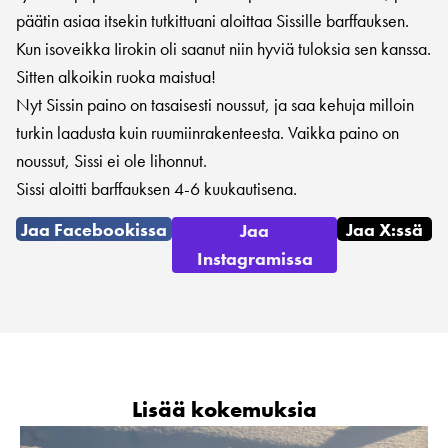
päätin asiaa itsekin tutkittuani aloittaa Sissille barffauksen.
Kun isoveikka Iirokin oli saanut niin hyviä tuloksia sen kanssa.
Sitten alkoikin ruoka maistua!
Nyt Sissin paino on tasaisesti noussut, ja saa kehuja milloin
turkin laadusta kuin ruumiinrakenteesta. Vaikka paino on
noussut, Sissi ei ole lihonnut.
Sissi aloitti barffauksen 4-6 kuukautisena.
Jaa Facebookissa
Jaa X:ssä
Jaa
Instagramissa
Lisää kokemuksia