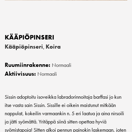
KÄÄPIÖPINSERI
Kääpiöpinseri
Koira
,
Ruumiinrakenne:
Normaali
Aktiivisuus:
Normaali
Sissin adoptoitu isoveikka labradorinnoitaja barffasi jo kun
itse vasta sain Sissin. Sissille ei oikein maistunut mitkään
nappulat, kokeilin varmaankin n. 5 eri laatua ja aina nirsoili
ja jätti syömättä. Yritäppä siinä sitten opettaa hyviä
syömistapoja! Sitten alkoi pennun painokin laskemaan, joten