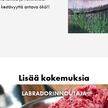
ja kestävyyttä antava ökö!!
Lisää kokemuksia
LABRADORINNOUTAJA