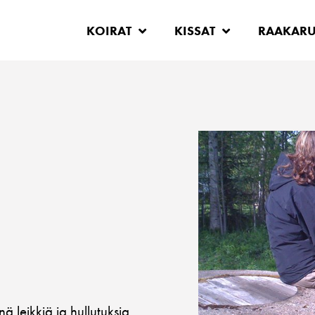
KOIRAT
KISSAT
RAAKAR
ä leikkiä ja hullutuksia.