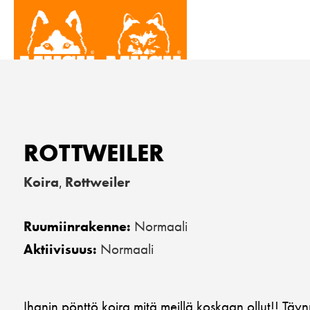
ROTTWEILER
Koira
Rottweiler
,
Normaali
Ruumiinrakenne:
Normaali
Aktiivisuus:
Ihanin pönttö koira mitä meillä koskaan ollut!! Täynn