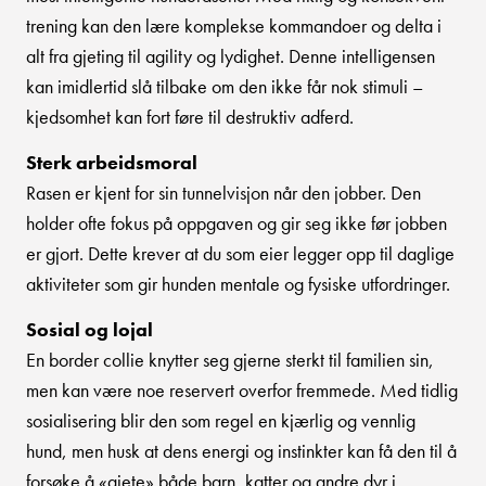
trening kan den lære komplekse kommandoer og delta i
alt fra gjeting til agility og lydighet. Denne intelligensen
kan imidlertid slå tilbake om den ikke får nok stimuli –
kjedsomhet kan fort føre til destruktiv adferd.
Sterk arbeidsmoral
Rasen er kjent for sin tunnelvisjon når den jobber. Den
holder ofte fokus på oppgaven og gir seg ikke før jobben
er gjort. Dette krever at du som eier legger opp til daglige
aktiviteter som gir hunden mentale og fysiske utfordringer.
Sosial og lojal
En border collie knytter seg gjerne sterkt til familien sin,
men kan være noe reservert overfor fremmede. Med tidlig
sosialisering blir den som regel en kjærlig og vennlig
hund, men husk at dens energi og instinkter kan få den til å
forsøke å «gjet​e» både barn, katter og andre dyr i