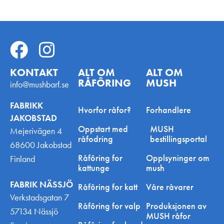
KONTAKT
ALT OM
ALT OM
RÅFÔRING
MUSH
info@mushbarf.se
FABRIKK
Hvorfor råfor?
Forhandlere
JAKOBSTAD
Oppstart med
MUSH
Mejerivägen 4
råfodring
bestillingsportal
68600 Jakobstad
Råfôring for
Opplsyninger om
Finland
kattunge
mush
FABRIK NÄSSJÖ
Råfôring for katt
Våre råvarer
Verkstadsgatan 7
Råfôring for valp
Produksjonen av
57134 Nässjö
MUSH råfor