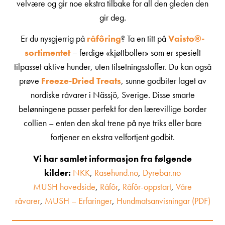
velvære og gir noe ekstra tilbake for all den gleden den
gir deg.
Er du nysgjerrig på
råfôring
? Ta en titt på
Vaisto®-
sortimentet
– ferdige «kjøttboller» som er spesielt
tilpasset aktive hunder, uten tilsetningsstoffer. Du kan også
prøve
Freeze-Dried Treats
, sunne godbiter laget av
nordiske råvarer i Nässjö, Sverige. Disse smarte
belønningene passer perfekt for den lærevillige border
collien – enten den skal trene på nye triks eller bare
fortjener en ekstra velfortjent godbit.
Vi har samlet informasjon fra følgende
kilder:
NKK
,
Rasehund.no
,
Dyrebar.no
MUSH hovedside
,
Råfôr
,
Råfôr-oppstart
,
Våre
råvarer
,
MUSH – Erfaringer
,
Hundmatsanvisningar (PDF)