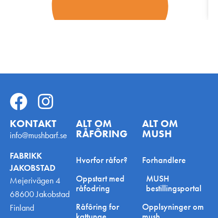
KONTAKT
ALT OM
ALT OM
RÅFÔRING
MUSH
info@mushbarf.se
FABRIKK
Hvorfor råfor?
Forhandlere
JAKOBSTAD
Oppstart med
MUSH
Mejerivägen 4
råfodring
bestillingsportal
68600 Jakobstad
Råfôring for
Opplsyninger om
Finland
kattunge
mush