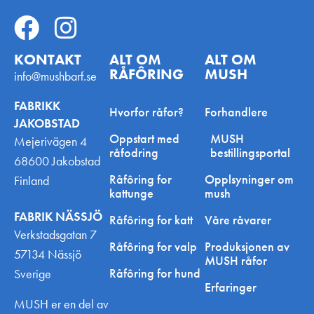
KONTAKT
ALT OM
ALT OM
RÅFÔRING
MUSH
info@mushbarf.se
FABRIKK
Hvorfor råfor?
Forhandlere
JAKOBSTAD
Oppstart med
MUSH
Mejerivägen 4
råfodring
bestillingsportal
68600 Jakobstad
Råfôring for
Opplsyninger om
Finland
kattunge
mush
FABRIK NÄSSJÖ
Råfôring for katt
Våre råvarer
Verkstadsgatan 7
Råfôring for valp
Produksjonen av
57134 Nässjö
MUSH råfor
Råfôring for hund
Sverige
Erfaringer
MUSH er en del av