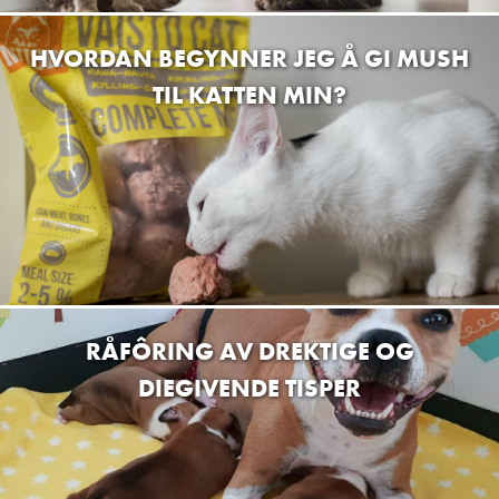
HVORDAN BEGYNNER JEG Å GI MUSH
TIL KATTEN MIN?
RÅFÔRING AV DREKTIGE OG
DIEGIVENDE TISPER