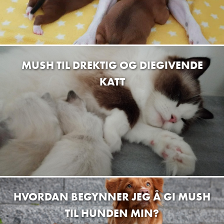
MUSH TIL DREKTIG OG DIEGIVENDE
KATT
HVORDAN BEGYNNER JEG Å GI MUSH
TIL HUNDEN MIN?