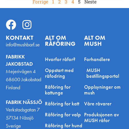
Forrige
1
2
3
4
5
Neste
KONTAKT
ALT OM
ALT OM
RÅFÔRING
MUSH
info@mushbarf.se
FABRIKK
Hvorfor råfor?
Forhandlere
JAKOBSTAD
Oppstart med
MUSH
Mejerivägen 4
råfodring
bestillingsportal
68600 Jakobstad
Råfôring for
Opplsyninger om
Finland
kattunge
mush
FABRIK NÄSSJÖ
Råfôring for katt
Våre råvarer
Verkstadsgatan 7
Råfôring for valp
Produksjonen av
57134 Nässjö
MUSH råfor
Råfôring for hund
Sverige