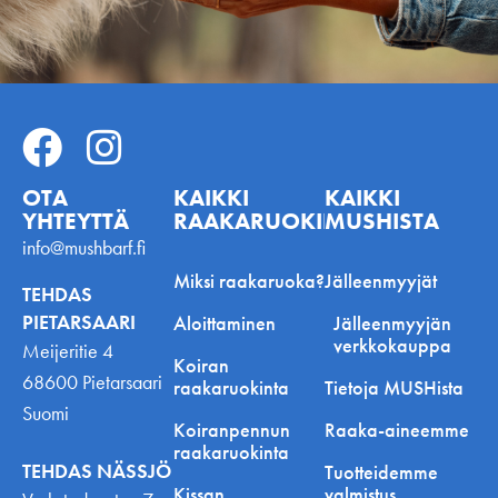
Eräkolmio
Lamminraitti 25, 16900 Lammi, Finland
Dogman and Friends Raisio
Itäniityntie 16, Raisio, Suomi
RAAKARUOKINNAN ALOITTAMINEN
Lempimurre Oy
Kauppakatu 20, 78200 Varkaus, Suomi
Peten Koiratarvike Oulu
Kaakkurinkulma 4, 90420 Oulu, Suomi
Dogman and Friends Kaari
Kantelettarentie 1, 00420 Helsinki, Suomi
Hunddagis Doggis
Pitkäkatu 57, 65100 Vaasa, Suomi
BAKTEERIT RAAKARUOASSA –
Tassuniityn Koirahoitola
PITÄÄKÖ NIITÄ PELÄTÄ?