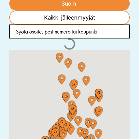
Suomi
Kaikki jälleenmyyjät
NEDERVET OY
MURIKANTIE 7, 68410 ALAVETELI, Suomi
KOIRAN LIHASHUOLTO TANDOG
Paronintie 71, 25700 Kemiö
LEMMIKKITARVIKE TAKKULA
KESKUSKATU 53 A 38700 KANKAANPÄÄ
DOGMAN & FRIENDS SEINÄJOKI
SEPPO ILMARINEN 12 60120 SEINÄJOKI
TASSUN TAHTI TMI