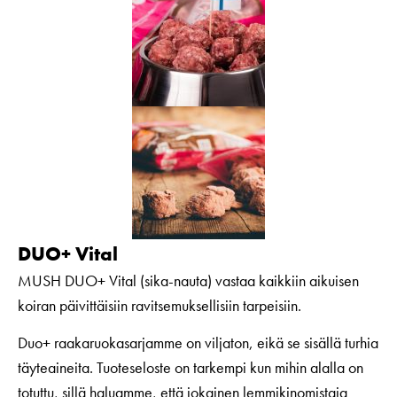
DUO+ Vital
MUSH DUO+ Vital (sika-nauta) vastaa kaikkiin aikuisen
koiran päivittäisiin ravitsemuksellisiin tarpeisiin.
Duo+ raakaruokasarjamme on viljaton, eikä se sisällä turhia
täyteaineita. Tuoteseloste on tarkempi kun mihin alalla on
totuttu, sillä haluamme, että jokainen lemmikinomistaja