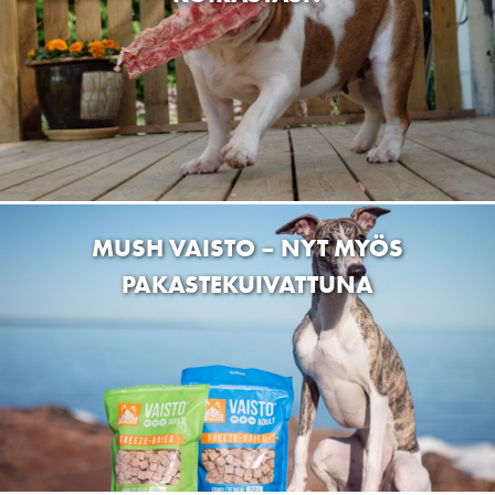
Myllyrannantie 2, 35820 Mänttä, Suomi
Eläintarvike Lysti Mäntsälä
Lahdentie 27, Mäntsälä, Suomi
Ketunkullan Hyvinvointi Oy
Vernerintie 1 as 5, KirkkonummiMasala, Finland
DOGMAN & FRIENDS KAAKKURI OULU
Pesätie 3, 90420 Oulu, Finland
BARF SENIORIKISSALLESI
Tmi Sanna Ketomäki
Kylmäojantie 12, 40660 Jyväskylä, Finland
Xanagitrim Tmi
Aittakuja 3, 02430 KirkkonummiMasala, Finland
Pörrö Design
Kulkuripellontie 1, 21420 Lieto, Finland