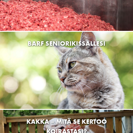
TOVE’S SALON OY
Lehtolankuja 3, Raisio, Suomi
Rakki Mafia Oy
Ahlströminkatu 8, Varkaus, Suomi
Eläinhoitola Lapintassu
Vapaudenkatu 2, 98100 Kemijärvi, Finland
Koirakoto OY
Liikasentie 24, 90540 Oulu, Finland
Kirppari Tuulan Tori
Kainuuntie 32, Sotkamo, Finland
SEO Kestilä
Kestilänraitti 2, Kestilä, Finland
MIKSI LIHAN VÄRI VAIHTELEE?
PUUTARHA-PETEN LEMMIKKITARVIKE