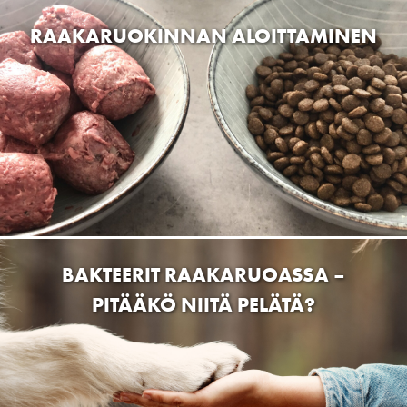
Pet No 1, Hämeenlinnan
KAKKA – MITÄ SE KERTOO
Wartiamäentie 2, 13130 Hämeenlinna, Finland
KOIRASTASI?
VK STORE OY
Hallituskatu 24, 35800 Mänttä-Vilppula, Finland
Lemmikkitarvike Bestikset
Joensuuntie 14, 31400 Somero, Suomi
Hankkija Somero
31400 Somero, Suomi
LEMMIKKISIRKUS
MUSH VAISTO – NYT MYÖS
Häyrisentie 4, 76100 Pieksämäki, Suomi
PAKASTEKUIVATTUNA
Dogman and Friends Lahti
Apilakatu 1, 15610 Lahti, Suomi