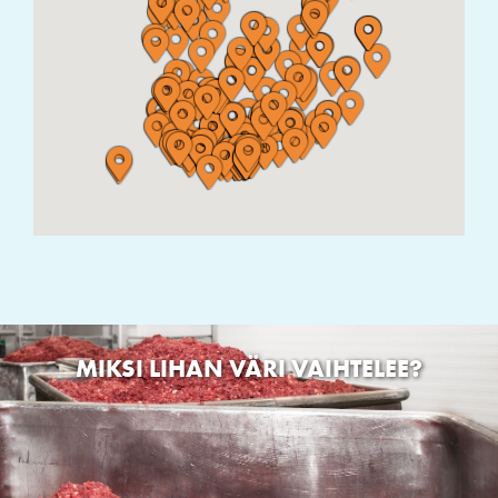
Vesisuontie 74, 93700 Kuusamo
ELÄINTARVIKELIIKE DOG & CAT
TYÖPAJATIE 20 06150 Porvoo
Karkkilan Eläintarvike
MÄNTYLÄNKATU 103600 Karkkila
KUURAVAT
Teollisuustie 5, 45360 Kouvola
KUUSAMON LEMMIKKI
Luomantie 11, 93600 Kuusamo
Soffix Hundfysio
Solfvägen 218 65450 Solf
Kalajoen Pieneläinhoitola
Nuorakalliontie 31, 85100 Nuoraperä