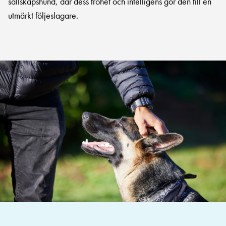
sällskapshund, där dess trohet och intelligens gör den till en
utmärkt följeslagare.