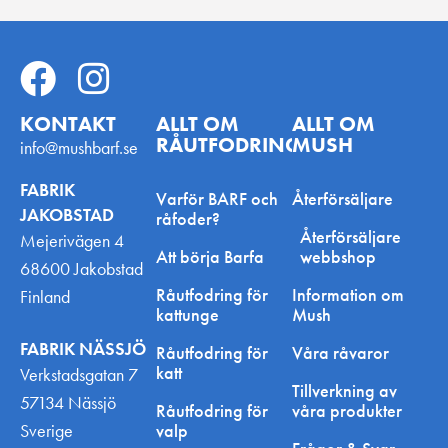
KONTAKT
ALLT OM
ALLT OM
RÅUTFODRING
MUSH
info@mushbarf.se
FABRIK
Varför BARF och
Återförsäljare
JAKOBSTAD
råfoder?
Återförsäljare
Mejerivägen 4
Att börja Barfa
webbshop
68600 Jakobstad
Råutfodring för
Information om
Finland
kattunge
Mush
FABRIK NÄSSJÖ
Råutfodring för
Våra råvaror
katt
Verkstadsgatan 7
Tillverkning av
57134 Nässjö
Råutfodring för
våra produkter
Sverige
valp