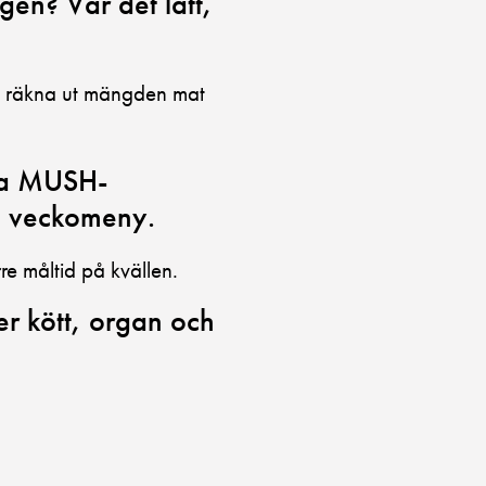
gen? Var det lätt,
att räkna ut mängden mat
ika MUSH-
n veckomeny.
re måltid på kvällen.
r kött, organ och