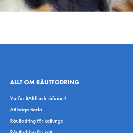
ALLT OM RÅUTFODRING
Varför BARF och råfoder?
Att börja Barfa
Råutfodring för kattunge
Råutfodring för katt