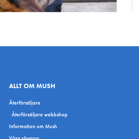
ALLT OM MUSH
Återförsäljare
Återförsäljare webbshop
Information om Mush
Våra råvaror