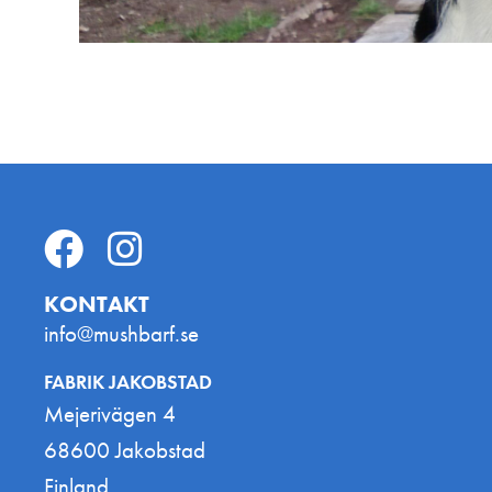
KONTAKT
info@mushbarf.se
FABRIK JAKOBSTAD
Mejerivägen 4
68600 Jakobstad
Finland