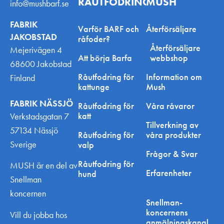
RÅUTFODRING
MUSH
info@mushbarf.se
FABRIK
Varför BARF och
Återförsäljare
JAKOBSTAD
råfoder?
Återförsäljare
Mejerivägen 4
Att börja Barfa
webbshop
68600 Jakobstad
Råutfodring för
Information om
Finland
kattunge
Mush
FABRIK NÄSSJÖ
Råutfodring för
Våra råvaror
katt
Verkstadsgatan 7
Tillverkning av
57134 Nässjö
Råutfodring för
våra produkter
Sverige
valp
Frågor & Svar
Råutfodring för
MUSH är en del av
Erfarenheter
hund
Snellman
koncernen
Snellman-
koncernens
Vill du jobba hos
anmälningskanal