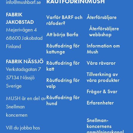
RÅUTFODRING
MUSH
info@mushbarf.se
FABRIK
Varför BARF och
Återförsäljare
JAKOBSTAD
råfoder?
Återförsäljare
Mejerivägen 4
Att börja Barfa
webbshop
68600 Jakobstad
Råutfodring för
Information om
Finland
kattunge
Mush
FABRIK NÄSSJÖ
Råutfodring för
Våra råvaror
katt
Verkstadsgatan 7
Tillverkning av
57134 Nässjö
Råutfodring för
våra produkter
Sverige
valp
Frågor & Svar
Råutfodring för
MUSH är en del av
Erfarenheter
hund
Snellman
koncernen
Snellman-
koncernens
Vill du jobba hos
anmälningskanal