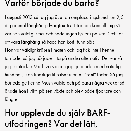
Varför började du barfa?
I augusti 2013 så tog jag över en omplaceringshund, en 2,5
år gammal långhårig dvärgtax-tik. När hon kom till mig så
var hon väldigt smal och hade ingen lyster i pälsen. Och för
att vara långhårig så hade hon kort, tunn päls.
Hon var väldigt kräsen i maten och jag fick inte i henne
torrfoder så jag började titta på andra alternativ. Det var så
jag upptäckte Mush vaisto och jag gillar idén med naturlig
hundmat, utan konstiga tillsatser utan ett "rent" foder. Så jag
började ge henne Mush vaisto och på bara några veckor så
ökade hon i vikt, pälsen växte och blev både tjockare och
längre.
Hur upplevde du själv BARF-
utfodringen? Var det lätt,