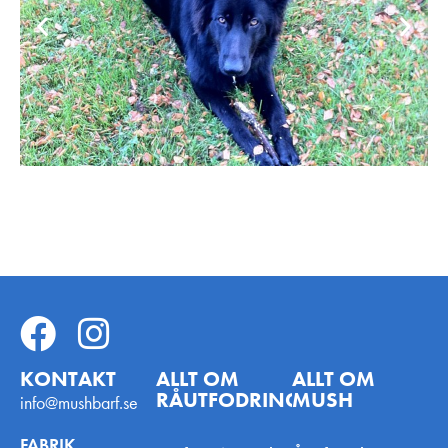
KONTAKT
ALLT OM
ALLT OM
RÅUTFODRING
MUSH
info@mushbarf.se
FABRIK