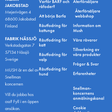
Varför BARF och
Återförsäljare
JAKOBSTAD
råfoder?
Återförsäljare
Mejerivägen 4
Att börja Barfa
webbshop
68600 Jakobstad
Råutfodring för
Information om
Finland
kattunge
Mush
FABRIK NÄSSJÖ
Råutfodring för
Våra råvaror
katt
Verkstadsgatan 7
Tillverkning av
57134 Nässjö
Råutfodring för
våra produkter
Sverige
valp
Frågor & Svar
Råutfodring för
MUSH är en del av
Erfarenheter
hund
Snellman
koncernen
Snellman-
koncernens
Vill du jobba hos
anmälningskanal
oss? Fyll i en öppen
Cookie
ansökan.