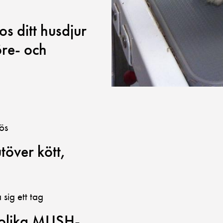
s ditt husdjur
öre- och
lös
över kött,
 sig ett tag
 olika MUSH-