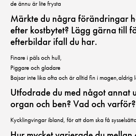
de ännu är lite frysta
Märkte du några förändringar ho
efter kostbytet? Lägg gärna till f
efterbildar ifall du har.
Finare i päls och hull,
Piggare och gladare
Bajsar inte lika ofta och är alltid fin i magen,aldrig 
Utfodrade du med något annat ut
organ och ben? Vad och varför?
Kycklingvingar ibland, för att dom ska få sysselsätta
Hur mycket varierade du mellan