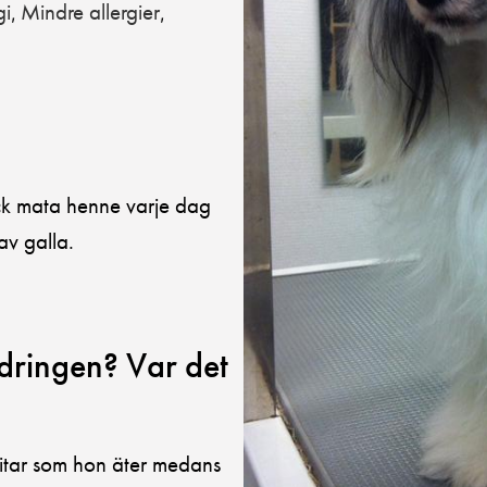
gi
Mindre allergier
,
,
ick mata henne varje dag
av galla.
dringen? Var det
 bitar som hon äter medans