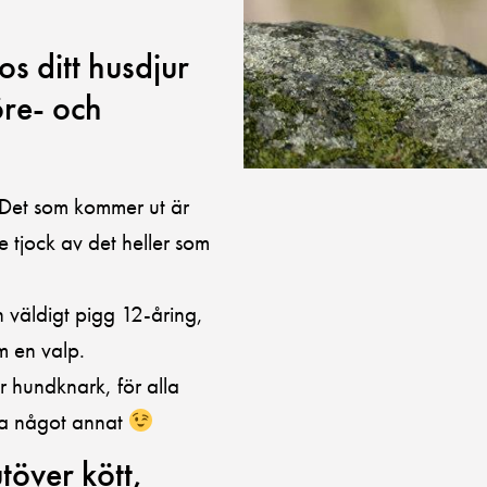
s ditt husdjur
öre- och
d. Det som kommer ut är
e tjock av det heller som
n väldigt pigg 12-åring,
m en valp.
 hundknark, för alla
äta något annat
över kött,