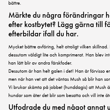
bättre.
Märkte du några förändringar ho
efter kostbytet? Lägg gärna till f
efterbildar ifall du har.
Mycket bättre avföring, helt otroligt vilken skillna
dessutom väldigt lite och komprimerat. Han blev int
han lätt blir av andra färskfoder.
Dessutom är han helt galen i det! Han är förvisso e
men när han vet att det väntas Mush så blir han so
Vi brukar skämta på jobbet (hunddagis) att Mush är
hundar som äter det blir som besatta och vill inte 
Utfodrade du med något annat ut