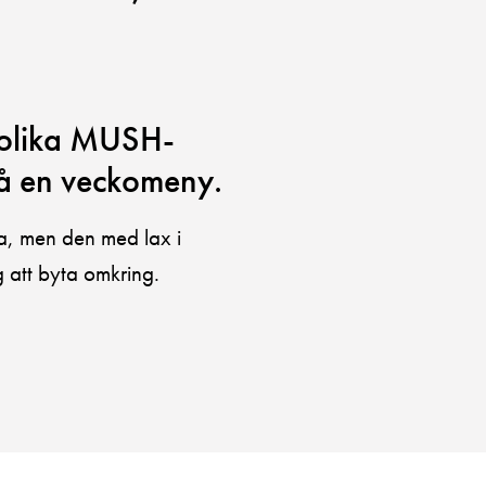
 olika MUSH-
å en veckomeny.
a, men den med lax i
 att byta omkring.