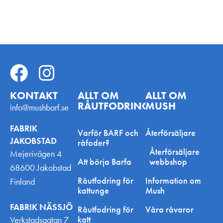
KONTAKT
ALLT OM
ALLT OM
RÅUTFODRING
MUSH
info@mushbarf.se
FABRIK
Varför BARF och
Återförsäljare
JAKOBSTAD
råfoder?
Återförsäljare
Mejerivägen 4
Att börja Barfa
webbshop
68600 Jakobstad
Råutfodring för
Information om
Finland
kattunge
Mush
FABRIK NÄSSJÖ
Råutfodring för
Våra råvaror
katt
Verkstadsgatan 7