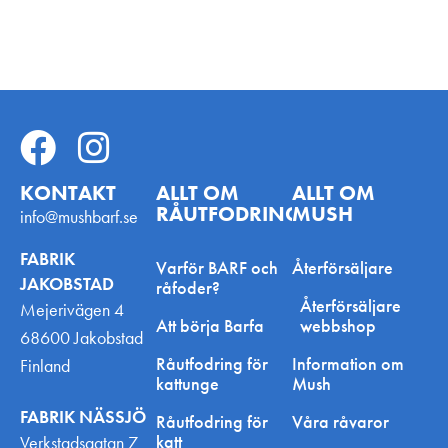
KONTAKT
ALLT OM
ALLT OM
RÅUTFODRING
MUSH
info@mushbarf.se
FABRIK
Varför BARF och
Återförsäljare
JAKOBSTAD
råfoder?
Återförsäljare
Mejerivägen 4
Att börja Barfa
webbshop
68600 Jakobstad
Råutfodring för
Information om
Finland
kattunge
Mush
FABRIK NÄSSJÖ
Råutfodring för
Våra råvaror
katt
Verkstadsgatan 7