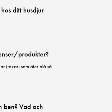
os ditt husdjur
ienser/produkter?
r (taxar) som äter blå så
ch ben? Vad och