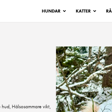
HUNDAR
KATTER
RÅ
 hud
Hälsosammare vikt
,
,