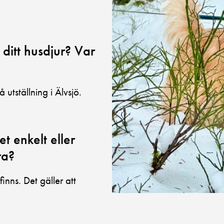
 ditt husdjur? Var
utställning i Älvsjö.
t enkelt eller
ra?
inns. Det gäller att