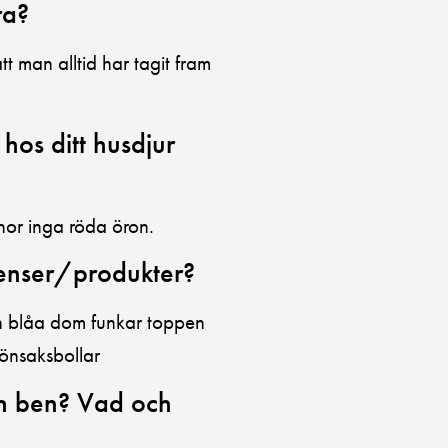
ra?
tt man alltid har tagit fram
os ditt husdjur
nor inga röda öron.
ienser/produkter?
en blåa dom funkar toppen
önsaksbollar
ch ben? Vad och