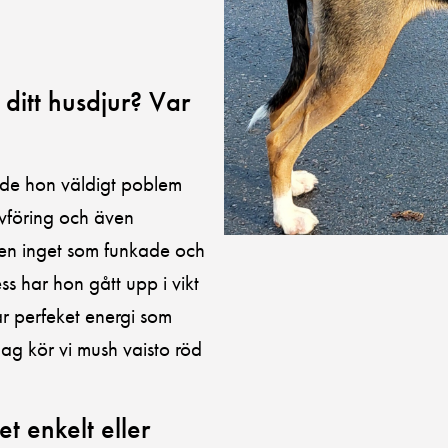
 ditt husdjur? Var
hade hon väldigt poblem
vföring och även
men inget som funkade och
s har hon gått upp i vikt
ar perfeket energi som
ag kör vi mush vaisto röd
t enkelt eller