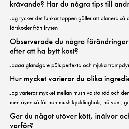
krävande? Har du några tips till and
Jag tycker det funkar toppen gäller att planera så a
färskoder från frysen
Observerade du några förändringar h
efter att ha bytt kost?
Jaaaa glansigare päls perfekta och mjuka trampdy
Hur mycket varierar du olika ingred
Jag varierar mycket mellan mush vaisto röd och d
men även så får hon mush kycklinghals, nötvom, gr
Ger du något utöver kött, inälvor o
varför?