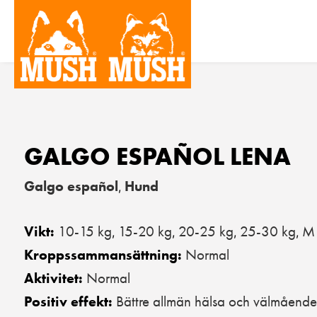
GALGO ESPAÑOL LENA
Galgo español
Hund
,
10-15 kg
15-20 kg
20-25 kg
25-30 kg
M 
Vikt:
,
,
,
,
Normal
Kroppssammansättning:
Normal
Aktivitet:
Bättre allmän hälsa och välmående
Positiv effekt: