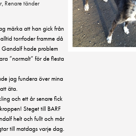
r
Renare tänder
,
jag märka att han gick från
 alltid torrfoder framme då
at. Gandalf hade problem
a ”normalt” för de flesta
jade jag fundera över mina
att äta.
ing och ett år senare fick
 kroppen! Steget till BARF
dalf helt och fullt och mår
tar till matdags varje dag.