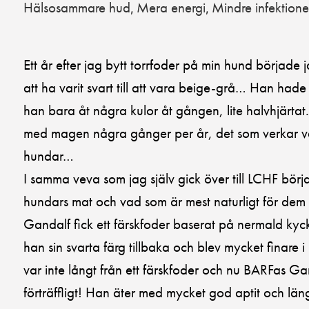
Hälsosammare hud
Mera energi
Mindre infektione
,
,
Ett år efter jag bytt torrfoder på min hund började 
att ha varit svart till att vara beige-grå… Han hade
han bara åt några kulor åt gången, lite halvhjärt
med magen några gånger per år, det som verkar var
hundar…
I samma veva som jag själv gick över till LCHF bör
hundars mat och vad som är mest naturligt för dem 
Gandalf fick ett färskfoder baserat på nermald kyckl
han sin svarta färg tillbaka och blev mycket finare i
var inte långt från ett färskfoder och nu BARFas Gan
förträffligt! Han äter med mycket god aptit och läng