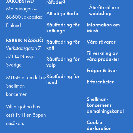
JAKOBSTAD
råfoder?
Återförsäljare
Mejerivägen 4
Att börja Barfa
webbshop
68600 Jakobstad
Råutfodring för
Information om
Finland
kattunge
Mush
FABRIK NÄSSJÖ
Råutfodring för
Våra råvaror
katt
Verkstadsgatan 7
Tillverkning av
57134 Nässjö
Råutfodring för
våra produkter
Sverige
valp
Frågor & Svar
Råutfodring för
MUSH är en del av
Erfarenheter
hund
Snellman
koncernen
Snellman-
koncernens
Vill du jobba hos
anmälningskanal
oss? Fyll i en öppen
Cookie
ansökan.
deklaration