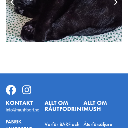
KONTAKT
ALLT OM
ALLT OM
RÅUTFODRING
MUSH
info@mushbarf.se
FABRIK
Varför BARF och
Återförsäljare