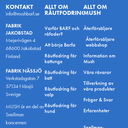
KONTAKT
ALLT OM
ALLT OM
RÅUTFODRING
MUSH
info@mushbarf.se
FABRIK
Varför BARF och
Återförsäljare
JAKOBSTAD
råfoder?
Återförsäljare
Mejerivägen 4
Att börja Barfa
webbshop
68600 Jakobstad
Råutfodring för
Information om
Finland
kattunge
Mush
FABRIK NÄSSJÖ
Råutfodring för
Våra råvaror
katt
Verkstadsgatan 7
Tillverkning av
57134 Nässjö
Råutfodring för
våra produkter
Sverige
valp
Frågor & Svar
Råutfodring för
MUSH är en del av
Erfarenheter
hund
Snellman
koncernen
Snellman-