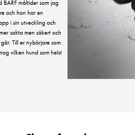
d BARF måltider som jag
tre och hon har en
pp i sin utveckling och
mmer sakta men säkert och
går. Till er nybörjare som
nog vilken hund som helst