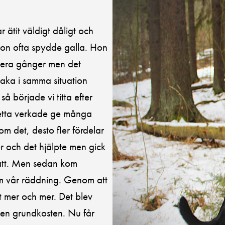
 ätit väldigt dåligt och
t hon ofta spydde galla. Hon
 flera gånger men det
lbaka i samma situation
så började vi titta efter
 Detta verkade ge många
om det, desto fler fördelar
r och det hjälpte men gick
 natt. Men sedan kom
 vår räddning. Genom att
t mer och mer. Det blev
den grundkosten. Nu får