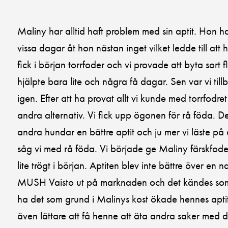
Maliny har alltid haft problem med sin aptit. Hon har
vissa dagar åt hon nästan inget vilket ledde till at
fick i början torrfoder och vi provade att byta sort
hjälpte bara lite och några få dagar. Sen var vi til
igen. Efter att ha provat allt vi kunde med torrfodret 
andra alternativ. Vi fick upp ögonen för rå föda.
andra hundar en bättre aptit och ju mer vi läste på 
såg vi med rå föda. Vi började ge Maliny färskfode
lite trögt i början. Aptiten blev inte bättre över en
MUSH Vaisto ut på marknaden och det kändes som
ha det som grund i Malinys kost ökade hennes apti
även lättare att få henne att äta andra saker med 