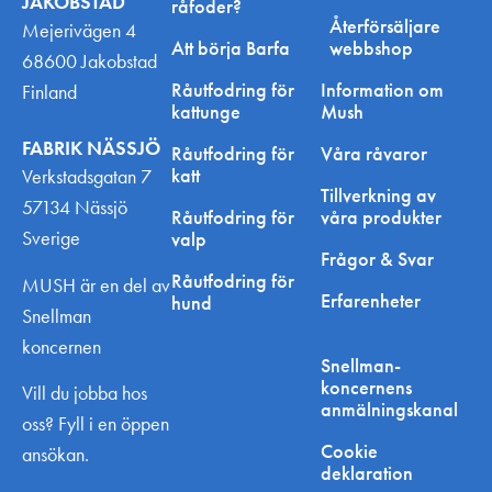
JAKOBSTAD
råfoder?
Återförsäljare
Mejerivägen 4
Att börja Barfa
webbshop
68600 Jakobstad
Råutfodring för
Information om
Finland
kattunge
Mush
FABRIK NÄSSJÖ
Råutfodring för
Våra råvaror
katt
Verkstadsgatan 7
Tillverkning av
57134 Nässjö
Råutfodring för
våra produkter
Sverige
valp
Frågor & Svar
Råutfodring för
MUSH är en del av
Erfarenheter
hund
Snellman
koncernen
Snellman-
koncernens
Vill du jobba hos
anmälningskanal
oss? Fyll i en öppen
Cookie
ansökan.
deklaration