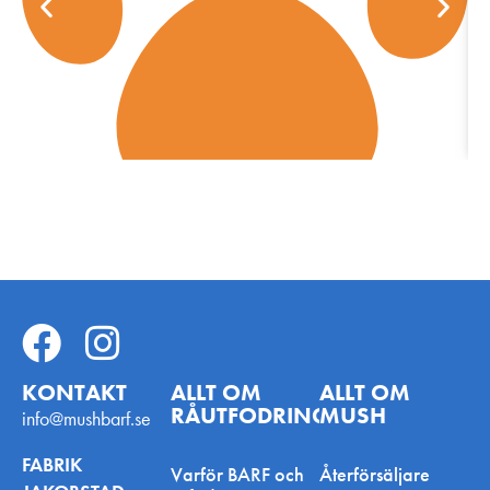
KONTAKT
ALLT OM
ALLT OM
RÅUTFODRING
MUSH
info@mushbarf.se
FABRIK
Varför BARF och
Återförsäljare