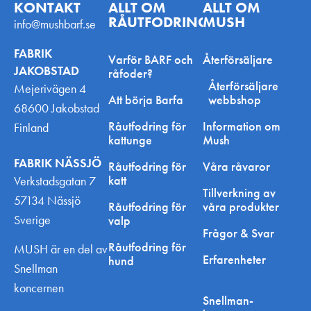
KONTAKT
ALLT OM
ALLT OM
RÅUTFODRING
MUSH
info@mushbarf.se
FABRIK
Varför BARF och
Återförsäljare
JAKOBSTAD
råfoder?
Återförsäljare
Mejerivägen 4
Att börja Barfa
webbshop
68600 Jakobstad
Råutfodring för
Information om
Finland
kattunge
Mush
FABRIK NÄSSJÖ
Råutfodring för
Våra råvaror
katt
Verkstadsgatan 7
Tillverkning av
57134 Nässjö
Råutfodring för
våra produkter
Sverige
valp
Frågor & Svar
Råutfodring för
MUSH är en del av
Erfarenheter
hund
Snellman
koncernen
Snellman-