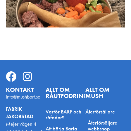
KONTAKT
ALLT OM
ALLT OM
RÅUTFODRING
MUSH
info@mushbarf.se
FABRIK
Varför BARF och
Återförsäljare
JAKOBSTAD
råfoder?
Återförsäljare
Mejerivägen 4
Att börja Barfa
webbshop