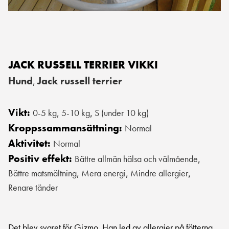
JACK RUSSELL TERRIER VIKKI
Hund
Jack russell terrier
,
Vikt:
0-5 kg
5-10 kg
S (under 10 kg)
,
,
Kroppssammansättning:
Normal
Aktivitet:
Normal
Positiv effekt:
Bättre allmän hälsa och välmående
,
Bättre matsmältning
Mera energi
Mindre allergier
,
,
,
Renare tänder
Det blev svaret för Gizmo. Han led av allergier på fötterna,