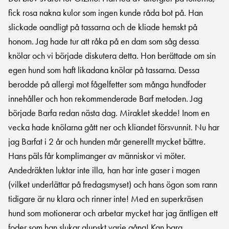
fick rosa nakna kulor som ingen kunde råda bot på. Han
slickade oandligt på tassarna och de kliade hemskt på
honom. Jag hade tur att råka på en dam som såg dessa
knölar och vi började diskutera detta. Hon berättade om sin
egen hund som haft likadana knölar på tassarna. Dessa
berodde på allergi mot fågelfetter som många hundfoder
innehåller och hon rekommenderade Barf metoden. Jag
började Barfa redan nästa dag. Miraklet skedde! Inom en
vecka hade knölarna gått ner och kliandet försvunnit. Nu har
jag Barfat i 2 år och hunden mår generellt mycket bättre.
Hans päls får komplimanger av människor vi möter.
Andedräkten luktar inte illa, han har inte gaser i magen
(vilket underlättar på fredagsmyset) och hans ögon som rann
tidigare är nu klara och rinner inte! Med en superkräsen
hund som motionerar och arbetar mycket har jag äntligen ett
foder som han slukar glupskt varje gång! Kan bara