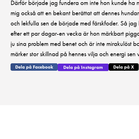
Därför började jag fundera om inte hon kunde ha när
mig också att en bekant berättat att dennes hundar
och lekfulla sen de började med färskfoder. Så ja
efter ett par dagar-en vecka är hon märkbart pigg
ju sina problem med benet och är inte mirakulöst b
märker stor skillnad på hennes vilja och energi s
Dela på Facebook
Dela på X
Dela på Instagram