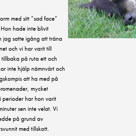
orm med sitt ”sad face”
Hon hade inte blivit
 jag satte igång att träna
t och vi har varit till
illbaka på ruta ett och
har inte hjälp nämnvärt och
ningskompis att ha med på
e promenader, mycket
 perioder har hon varit
inuter sen inte velat. Vi
tredde på grund av
unnit med tillskott.