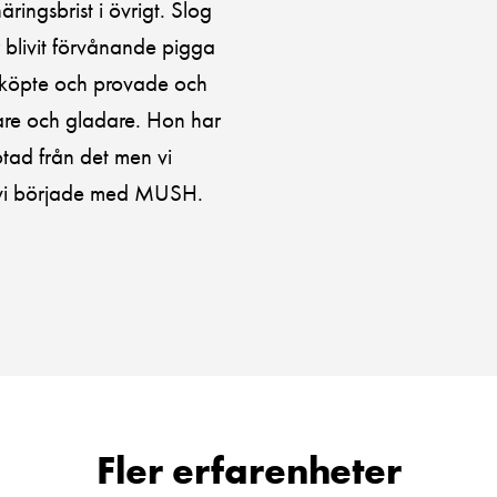
ingsbrist i övrigt. Slog
 blivit förvånande pigga
g köpte och provade och
are och gladare. Hon har
otad från det men vi
en vi började med MUSH.
Fler erfarenheter