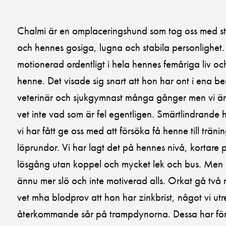
Chalmi är en omplaceringshund som tog oss med st
och hennes gosiga, lugna och stabila personlighet. 
motionerad ordentligt i hela hennes femåriga liv och
henne. Det visade sig snart att hon har ont i ena bene
veterinär och sjukgymnast många gånger men vi är t
vet inte vad som är fel egentligen. Smärtlindrande 
vi har fått ge oss med att försöka få henne till trä
löprundor. Vi har lagt det på hennes nivå, kortar
lösgång utan koppel och mycket lek och bus. Men i
ännu mer slö och inte motiverad alls. Orkat gå två m
vet mha blodprov att hon har zinkbrist, något vi u
återkommande sår på trampdynorna. Dessa har försv