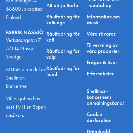
Mejerivägen 4
Att börja Barfa
webbshop
68600 Jakobstad
Råutfodring för
Information om
Finland
kattunge
Mush
FABRIK NÄSSJÖ
Råutfodring för
Våra råvaror
katt
Verkstadsgatan 7
Tillverkning av
57134 Nässjö
Råutfodring för
våra produkter
Sverige
valp
Frågor & Svar
Råutfodring för
MUSH är en del av
Erfarenheter
hund
Snellman
koncernen
Snellman-
koncernens
Vill du jobba hos
anmälningskanal
oss? Fyll i en öppen
Cookie
ansökan.
deklaration
Dataskydd