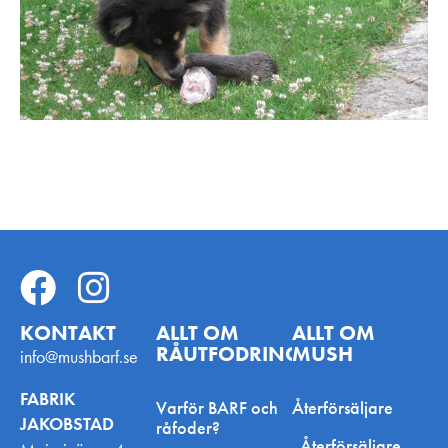
KONTAKT
ALLT OM
ALLT OM
RÅUTFODRING
MUSH
info@mushbarf.se
FABRIK
Varför BARF och
Återförsäljare
JAKOBSTAD
råfoder?
Återförsäljare