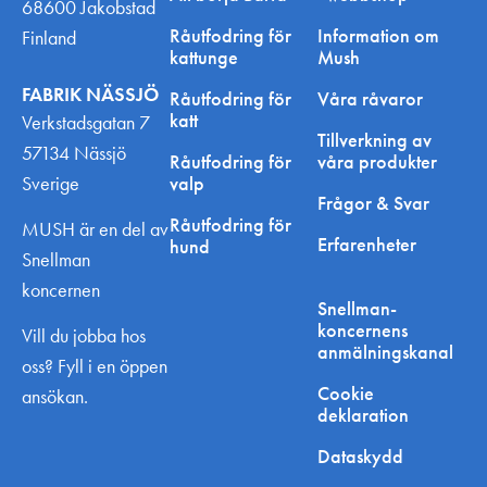
68600 Jakobstad
Råutfodring för
Information om
Finland
kattunge
Mush
FABRIK NÄSSJÖ
Råutfodring för
Våra råvaror
katt
Verkstadsgatan 7
Tillverkning av
57134 Nässjö
Råutfodring för
våra produkter
Sverige
valp
Frågor & Svar
Råutfodring för
MUSH är en del av
Erfarenheter
hund
Snellman
koncernen
Snellman-
koncernens
Vill du jobba hos
anmälningskanal
oss? Fyll i en öppen
Cookie
ansökan.
deklaration
Dataskydd