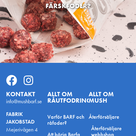
FÄRSKFODER?
KONTAKT
ALLT OM
ALLT OM
RÅUTFODRING
MUSH
info@mushbarf.se
FABRIK
Varför BARF och
Återförsäljare
JAKOBSTAD
råfoder?
Återförsäljare
Mejerivägen 4
Att börja Barfa
webbshop