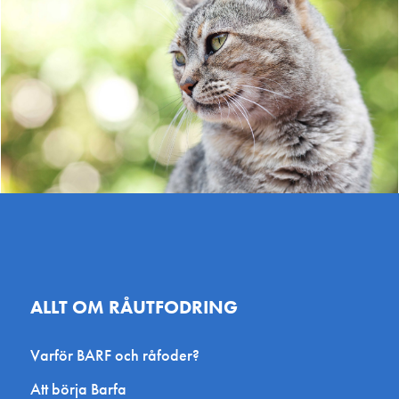
Hundsportbutiken
Maggies /
Myntgatan, Avesta, Ruotsi
Djurgårdss
Jaktgatan 4
Sweden
W- houseequestrian
Vinsta Zo
Rönningstorpsvägen 25,
Bollstanäsv
Norberg, Sweden
Sollentuna,
Byatassar
Djurlycka
Industrigatan 1, Svalöv, Sweden
Hantverkare
Karlskrona
Hundigt
Wermlands
ALLT OM RÅUTFODRING
Glumsevägen 7, Örby, Sweden
Industrigata
Varför BARF och råfoder?
Vansbro Byggshop
Jennys Hun
Att börja Barfa
Bergslagsvägen 1, Vansbro,
Gävle