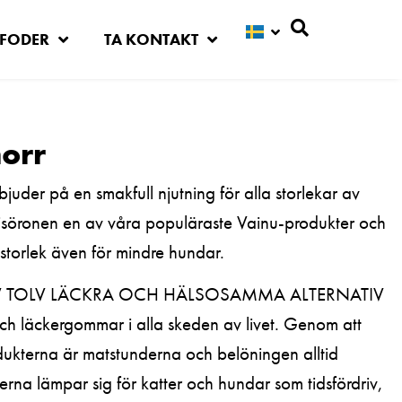
FODER
TA KONTAKT
Sök
orr
er på en smakfull njutning för alla storlekar av
risöronen en av våra populäraste Vainu-produkter och
storlek även för mindre hundar.
AV TOLV LÄCKRA OCH HÄLSOSAMMA ALTERNATIV
 och läckergommar i alla skeden av livet. Genom att
dukterna är matstunderna och belöningen alltid
rna lämpar sig för katter och hundar som tidsfördriv,