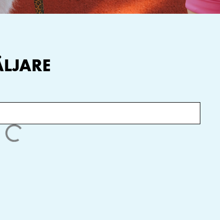
ÄLJARE
sinet AB
Östra Ljungby Lantmän
etorp 595, Mjölby,
Bläsingevägen 7, 264 71 Östra
Ljungby, Sverige
 Märsta
Morrhåret Hundsport AB
, 195 60
Stora Torget 1, 592 30
, Sverige
Vadstena, Sverige