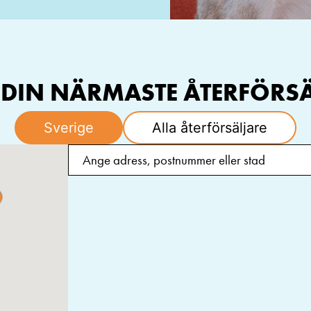
 DIN NÄRMASTE ÅTERFÖRS
Sverige
Alla återförsäljare
Bjäre Kvarn
StallMaga
Grusåsvägen 1, 269 62 Grevie,
Västra Lärk
Sverige
Sverige
Arken Zoo Visby
Arken Zoo
Skarphällsgatan 8H, 621 41
Voltgatan 5
Visby, Sverige
Arlandastad