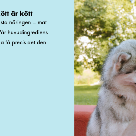
tt är kött
ästa näringen – mat
 Vår huvudingrediens
ska få precis det den