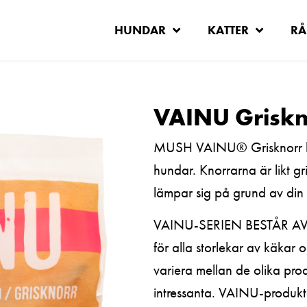
HUNDAR
KATTER
RÅ
VAINU Griskn
MUSH VAINU® Grisknorr bjud
hundar. Knorrarna är likt g
lämpar sig på grund av din 
VAINU-SERIEN BESTÅR 
för alla storlekar av käkar
variera mellan de olika pro
intressanta. VAINU-produkte