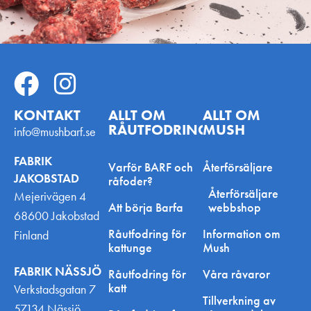
KONTAKT
ALLT OM
ALLT OM
RÅUTFODRING
MUSH
info@mushbarf.se
FABRIK
Varför BARF och
Återförsäljare
JAKOBSTAD
råfoder?
Återförsäljare
Mejerivägen 4
Att börja Barfa
webbshop
68600 Jakobstad
Råutfodring för
Information om
Finland
kattunge
Mush
FABRIK NÄSSJÖ
Råutfodring för
Våra råvaror
katt
Verkstadsgatan 7
Tillverkning av
57134 Nässjö