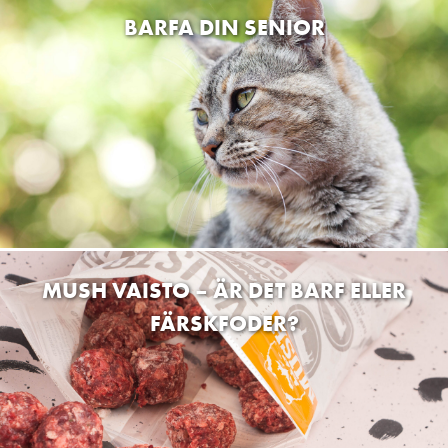
BARFA DIN SENIOR
MUSH VAISTO – ÄR DET BARF ELLER
FÄRSKFODER?