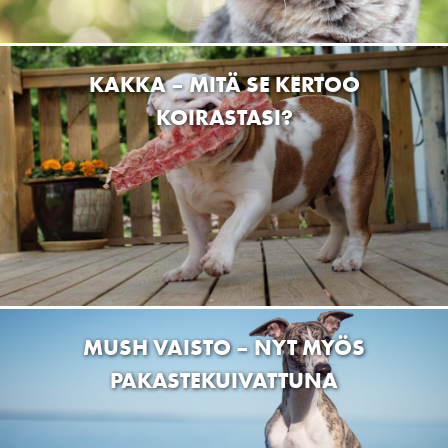
KAKKA – MITÄ SE KERTOO
KOIRASTASI?
MUSH VAISTO – NYT MYÖS
PAKASTEKUIVATTUNA