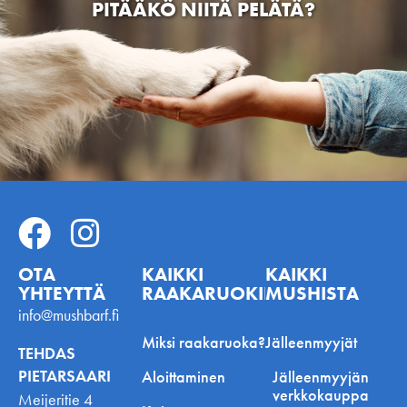
PITÄÄKÖ NIITÄ PELÄTÄ?
OTA
KAIKKI
KAIKKI
YHTEYTTÄ
RAAKARUOKINNASTA
MUSHISTA
info@mushbarf.fi
Miksi raakaruoka?
Jälleenmyyjät
TEHDAS
PIETARSAARI
Aloittaminen
Jälleenmyyjän
verkkokauppa
Meijeritie 4