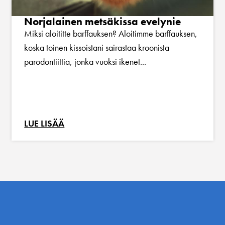
Norjalainen metsäkissa evelynie
Miksi aloititte barffauksen? Aloitimme barffauksen,
koska toinen kissoistani sairastaa kroonista
parodontiittia, jonka vuoksi ikenet...
LUE LISÄÄ