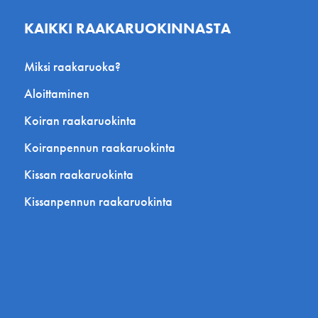
KAIKKI RAAKARUOKINNASTA
Miksi raakaruoka?
Aloittaminen
Koiran raakaruokinta
Koiranpennun raakaruokinta
Kissan raakaruokinta
Kissanpennun raakaruokinta