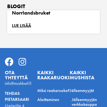
BLOGIT
Norrlandsbruket
LUE LISÄÄ
OTA
KAIKKI
KAIKKI
YHTEYTTÄ
RAAKARUOKINNASTA
MUSHISTA
info@mushbarf.fi
Miksi raakaruoka?
Jälleenmyyjät
TEHDAS
PIETARSAARI
Aloittaminen
Jälleenmyyjän
verkkokauppa
Meijeritie 4