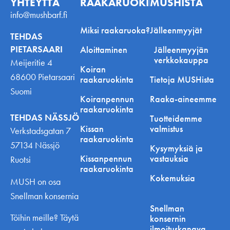
YHTEYTTÄ
RAAKARUOKINNASTA
MUSHISTA
info@mushbarf.fi
Miksi raakaruoka?
Jälleenmyyjät
TEHDAS
PIETARSAARI
Aloittaminen
Jälleenmyyjän
verkkokauppa
Meijeritie 4
Koiran
68600 Pietarsaari
raakaruokinta
Tietoja MUSHista
Suomi
Koiranpennun
Raaka-aineemme
raakaruokinta
TEHDAS NÄSSJÖ
Tuotteidemme
Kissan
valmistus
Verkstadsgatan 7
raakaruokinta
57134 Nässjö
Kysymyksiä ja
Kissanpennun
vastauksia
Ruotsi
raakaruokinta
Kokemuksia
MUSH on osa
Snellman konsernia
Snellman
Töihin meille? Täytä
konsernin
ilmoituskanava