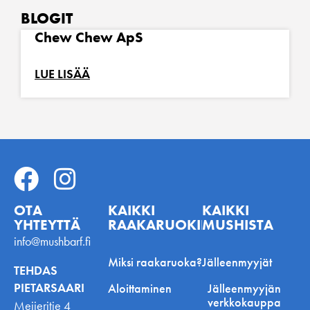
BLOGIT
Chew Chew ApS
LUE LISÄÄ
OTA
KAIKKI
KAIKKI
YHTEYTTÄ
RAAKARUOKINNASTA
MUSHISTA
info@mushbarf.fi
Miksi raakaruoka?
Jälleenmyyjät
TEHDAS
PIETARSAARI
Aloittaminen
Jälleenmyyjän
verkkokauppa
Meijeritie 4